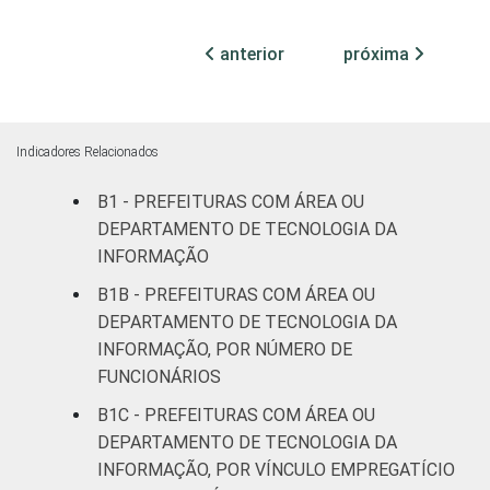
habitantes
anterior
próxima
Mais de
100 mil
até 500
90
10
0
mil
Indicadores Relacionados
habitantes
B1 - PREFEITURAS COM ÁREA OU
Mais de
DEPARTAMENTO DE TECNOLOGIA DA
500 mil
100
0
0
INFORMAÇÃO
habitantes
B1B - PREFEITURAS COM ÁREA OU
DEPARTAMENTO DE TECNOLOGIA DA
Fonte: CGI.br/NIC.br, Centro Regional de
INFORMAÇÃO, POR NÚMERO DE
Estudos para o Desenvolvimento da
FUNCIONÁRIOS
Sociedade da Informação (Cetic.br),
Pesquisa sobre o uso das tecnologias de
B1C - PREFEITURAS COM ÁREA OU
informação e comunicação no setor público
DEPARTAMENTO DE TECNOLOGIA DA
brasileiro - TIC Governo Eletrônico 2019.
INFORMAÇÃO, POR VÍNCULO EMPREGATÍCIO