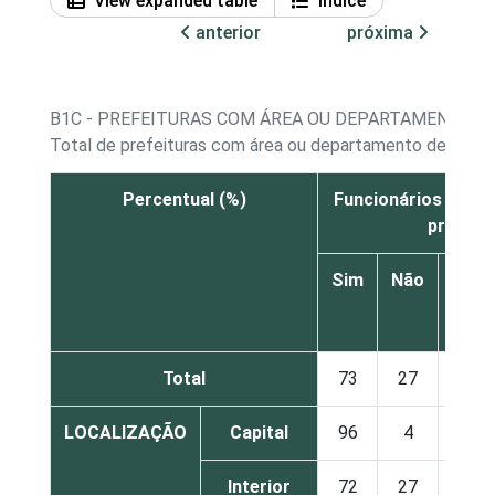
View expanded table
Índice
anterior
próxima
B1C - PREFEITURAS COM ÁREA OU DEPARTAMENTO D
Total de prefeituras com área ou departamento de tecno
Percentual (%)
Funcionários efeti
prefeit
Sim
Não
Não
sabe
Total
73
27
0
LOCALIZAÇÃO
Capital
96
4
0
Interior
72
27
0