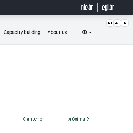
A+
A-
A
Selecionar idioma
Capacity building
About us
anterior
próxima