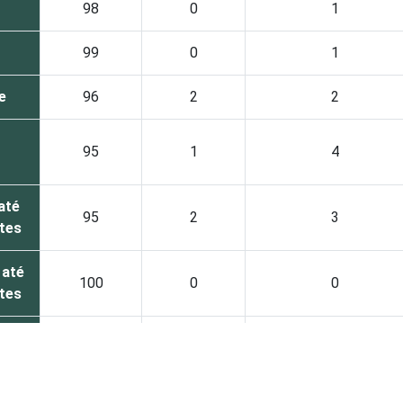
98
0
1
99
0
1
e
96
2
2
95
1
4
até
95
2
3
ntes
 até
100
0
0
ntes
il
100
0
0