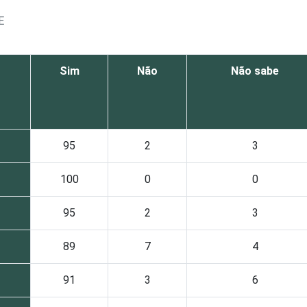
E
Sim
Não
Não sabe
95
2
3
100
0
0
95
2
3
89
7
4
91
3
6