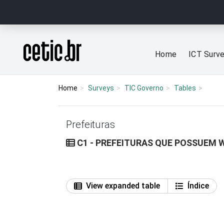
Ir para o conteúdo
Página inicial
Home
ICT Surv
Home
Surveys
TIC Governo
Tables
Prefeituras
C1 - PREFEITURAS QUE POSSUEM 
View expanded table
Índice