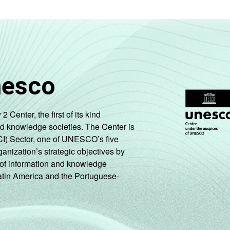
nesco
enter, the first of its kind
nd knowledge societies. The Center is
CI) Sector, one of UNESCO’s five
ganization’s strategic objectives by
ng of information and knowledge
Latin America and the Portuguese-