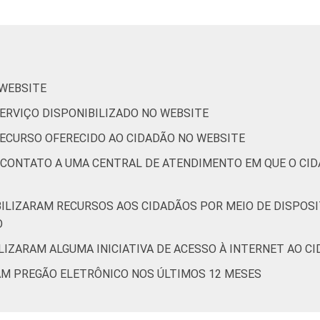
de Estudos para o Desenvolvimento da Sociedade da Informação 
o no setor público brasileiro - TIC Governo Eletrônico 2019.
 WEBSITE
 SERVIÇO DISPONIBILIZADO NO WEBSITE
 RECURSO OFERECIDO AO CIDADÃO NO WEBSITE
E CONTATO A UMA CENTRAL DE ATENDIMENTO EM QUE O CI
BILIZARAM RECURSOS AOS CIDADÃOS POR MEIO DE DISPOSI
O
LIZARAM ALGUMA INICIATIVA DE ACESSO À INTERNET AO CID
RAM PREGÃO ELETRÔNICO NOS ÚLTIMOS 12 MESES