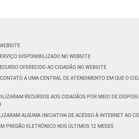
65
5
-
22
72
6
0
 WEBSITE
 SERVIÇO DISPONIBILIZADO NO WEBSITE
54
7
-
33
65
2
0
 RECURSO OFERECIDO AO CIDADÃO NO WEBSITE
E CONTATO A UMA CENTRAL DE ATENDIMENTO EM QUE O CI
de Estudos para o Desenvolvimento da Sociedade da Informação 
o no setor público brasileiro - TIC Governo Eletrônico 2019.
BILIZARAM RECURSOS AOS CIDADÃOS POR MEIO DE DISPOSI
O
LIZARAM ALGUMA INICIATIVA DE ACESSO À INTERNET AO CID
RAM PREGÃO ELETRÔNICO NOS ÚLTIMOS 12 MESES