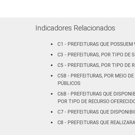
Mais de
100 mil
até 500
30
Indicadores Relacionados
mil
habitantes
C1 - PREFEITURAS QUE POSSUEM
Mais de
C3 - PREFEITURAS, POR TIPO DE
500 mil
40
C5 - PREFEITURAS, POR TIPO DE
habitantes
C5B - PREFEITURAS, POR MEIO D
Fonte: CGI.br/NIC.br, Centro Regional 
PÚBLICOS
tecnologias de informação e comunicaçã
C6B - PREFEITURAS QUE DISPONI
POR TIPO DE RECURSO OFERECID
C7 - PREFEITURAS QUE DISPONIBI
C8 - PREFEITURAS QUE REALIZA