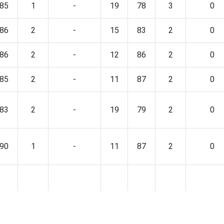
85
1
-
19
78
3
0
86
2
-
15
83
2
0
86
2
-
12
86
2
0
85
2
-
11
87
2
0
83
2
-
19
79
2
0
90
1
-
11
87
2
0
84
2
-
15
83
2
0