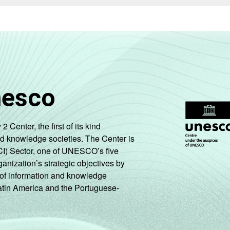
nesco
enter, the first of its kind
nd knowledge societies. The Center is
CI) Sector, one of UNESCO’s five
ganization’s strategic objectives by
ng of information and knowledge
Latin America and the Portuguese-