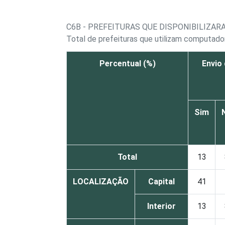
C6B - PREFEITURAS QUE DISPONIBILIZA
Total de prefeituras que utilizam computado
Percentual (%)
Envio
Sim
Total
13
LOCALIZAÇÃO
Capital
41
Interior
13