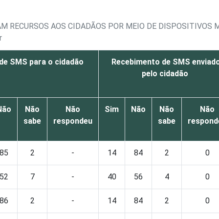
RAM RECURSOS AOS CIDADÃOS POR MEIO DE DISPOSITIVOS 
r
 de SMS para o cidadão
Recebimento de SMS enviad
pelo cidadão
Não
Não
Não
Sim
Não
Não
Não
sabe
respondeu
sabe
respond
85
2
-
14
84
2
0
52
7
-
40
56
4
0
86
2
-
14
84
2
0