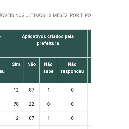
MÓVEIS NOS ÚLTIMOS 12 MESES, POR TIPO DE RECURSO OF
o
Aplicativos criados pela
Aplicativos criad
prefeitura
a partir 
disponibilizados
Sim
Não
Não
Não
Sim
Não
Nã
eu
sabe
respondeu
sa
12
87
1
0
23
75
2
78
22
0
0
71
29
0
12
87
1
0
23
75
2