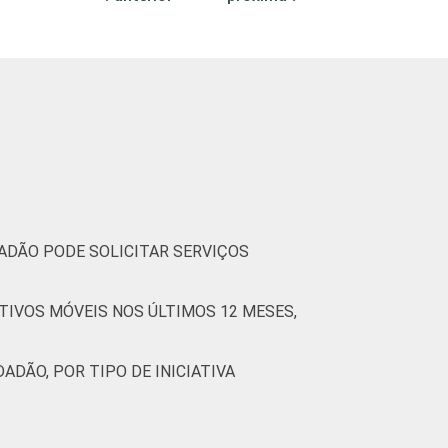
39
60
0
0
46
51
3
75
25
0
0
66
34
0
DADÃO PODE SOLICITAR SERVIÇOS
(Cetic.br), Pesquisa sobre o uso das
TIVOS MÓVEIS NOS ÚLTIMOS 12 MESES,
ADÃO, POR TIPO DE INICIATIVA