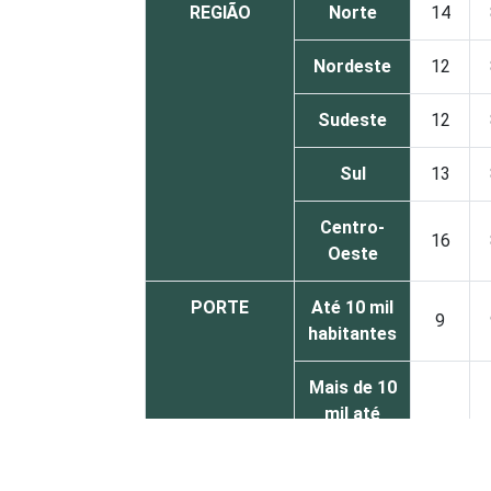
REGIÃO
Norte
14
Nordeste
12
Sudeste
12
Sul
13
Centro-
16
Oeste
PORTE
Até 10 mil
9
habitantes
Mais de 10
mil até
14
100 mil
habitantes