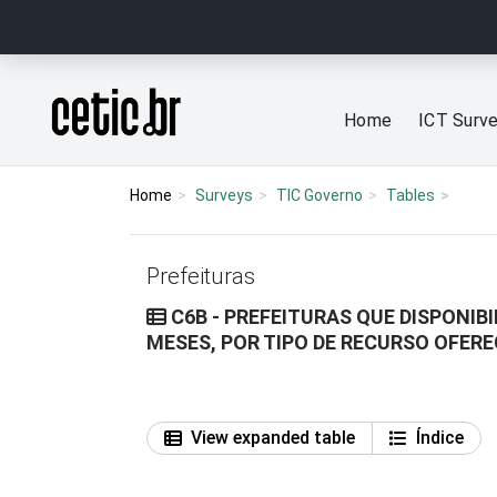
Ir para o conteúdo
Página inicial
Home
ICT Surv
Home
Surveys
TIC Governo
Tables
Prefeituras
C6B - PREFEITURAS QUE DISPONIB
MESES, POR TIPO DE RECURSO OFERE
View expanded table
Índice