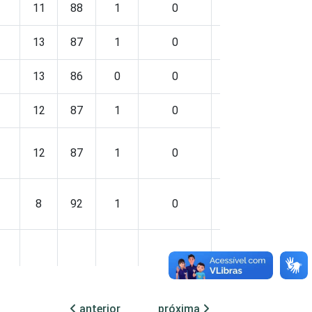
11
88
1
0
23
75
2
13
87
1
0
20
78
2
13
86
0
0
25
74
2
12
87
1
0
27
71
2
12
87
1
0
22
75
3
8
92
1
0
17
81
1
13
86
1
0
26
72
2
anterior
próxima