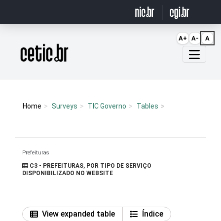
Ir para o conteúdo
A+
A-
A
Página inicial
Home
Surveys
TIC Governo
Tables
Prefeituras
C3 - PREFEITURAS, POR TIPO DE SERVIÇO
DISPONIBILIZADO NO WEBSITE
View expanded table
Índice