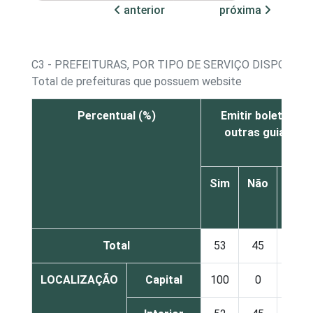
anterior
próxima
C3 - PREFEITURAS, POR TIPO DE SERVIÇO DISPONIB
Total de prefeituras que possuem website
Percentual (%)
Emitir boletos de
outras guias de
Sim
Não
Não
sabe
Total
53
45
2
LOCALIZAÇÃO
Capital
100
0
0