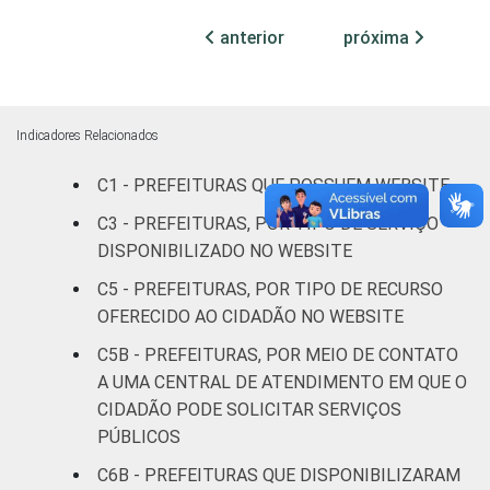
habitantes
anterior
próxima
Mais de
100 mil
até 500
92
7
1
Indicadores Relacionados
mil
habitantes
C1 - PREFEITURAS QUE POSSUEM WEBSITE
C3 - PREFEITURAS, POR TIPO DE SERVIÇO
Mais de
DISPONIBILIZADO NO WEBSITE
500 mil
93
3
4
habitantes
C5 - PREFEITURAS, POR TIPO DE RECURSO
OFERECIDO AO CIDADÃO NO WEBSITE
Fonte: CGI.br/NIC.br, Centro Regional de
C5B - PREFEITURAS, POR MEIO DE CONTATO
Estudos para o Desenvolvimento da
A UMA CENTRAL DE ATENDIMENTO EM QUE O
Sociedade da Informação (Cetic.br),
CIDADÃO PODE SOLICITAR SERVIÇOS
Pesquisa sobre o uso das tecnologias de
PÚBLICOS
informação e comunicação no setor público
brasileiro - TIC Governo Eletrônico 2019.
C6B - PREFEITURAS QUE DISPONIBILIZARAM