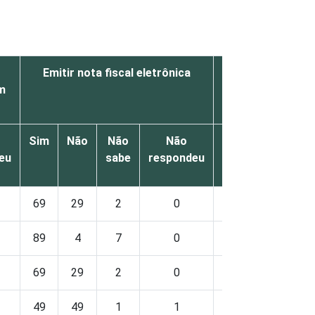
Emitir nota fiscal eletrônica
Fazer download
em
ou form
Sim
Não
Não
Não
Sim
Não
Nã
eu
sabe
respondeu
sa
69
29
2
0
87
12
1
89
4
7
0
100
0
0
69
29
2
0
87
12
1
49
49
1
1
83
15
1