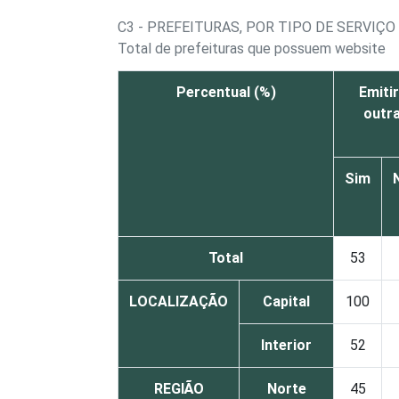
C3 - PREFEITURAS, POR TIPO DE SERVIÇ
Total de prefeituras que possuem website
Percentual (%)
Emiti
outr
Sim
Total
53
LOCALIZAÇÃO
Capital
100
Interior
52
REGIÃO
Norte
45