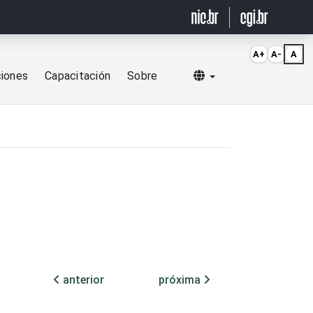
A+
A-
A
Selecionar idioma
ciones
Capacitación
Sobre
anterior
próxima