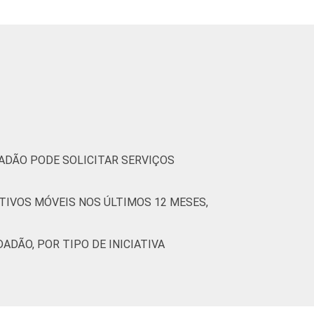
93
5
2
0
95
5
0
87
4
9
0
95
3
2
DADÃO PODE SOLICITAR SERVIÇOS
(Cetic.br), Pesquisa sobre o uso das
TIVOS MÓVEIS NOS ÚLTIMOS 12 MESES,
ADÃO, POR TIPO DE INICIATIVA