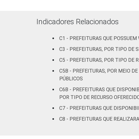
Mais de
100 mil
até 500
92
Indicadores Relacionados
mil
habitantes
C1 - PREFEITURAS QUE POSSUEM
Mais de
C3 - PREFEITURAS, POR TIPO DE
500 mil
93
C5 - PREFEITURAS, POR TIPO DE
habitantes
C5B - PREFEITURAS, POR MEIO D
Fonte: CGI.br/NIC.br, Centro Regional 
PÚBLICOS
tecnologias de informação e comunicaçã
C6B - PREFEITURAS QUE DISPONI
POR TIPO DE RECURSO OFERECID
C7 - PREFEITURAS QUE DISPONIBI
C8 - PREFEITURAS QUE REALIZA