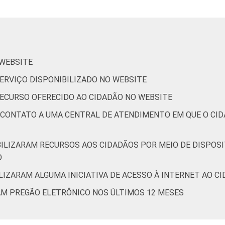
7
1
0
71
24
5
0
 WEBSITE
 SERVIÇO DISPONIBILIZADO NO WEBSITE
3
4
0
82
14
4
0
 RECURSO OFERECIDO AO CIDADÃO NO WEBSITE
E CONTATO A UMA CENTRAL DE ATENDIMENTO EM QUE O CI
de Estudos para o Desenvolvimento da Sociedade da Informação 
o no setor público brasileiro - TIC Governo Eletrônico 2019.
BILIZARAM RECURSOS AOS CIDADÃOS POR MEIO DE DISPOSI
O
LIZARAM ALGUMA INICIATIVA DE ACESSO À INTERNET AO CID
RAM PREGÃO ELETRÔNICO NOS ÚLTIMOS 12 MESES