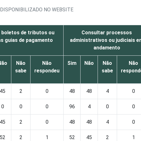
O DISPONIBILIZADO NO WEBSITE
r boletos de tributos ou
Consultar processos
as guias de pagamento
administrativos ou judiciais 
andamento
Não
Não
Não
Sim
Não
Não
Não
sabe
respondeu
sabe
respond
45
2
0
48
48
4
0
0
0
0
96
4
0
0
45
2
0
48
48
4
0
52
2
1
52
45
2
1