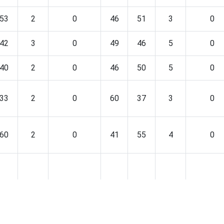
53
2
0
46
51
3
0
42
3
0
49
46
5
0
40
2
0
46
50
5
0
33
2
0
60
37
3
0
60
2
0
41
55
4
0
36
2
0
52
44
4
0