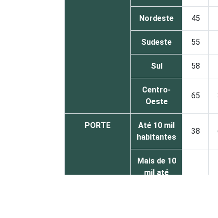
Nordeste
45
Sudeste
55
Sul
58
Centro-
65
Oeste
PORTE
Até 10 mil
38
habitantes
Mais de 10
mil até
61
100 mil
habitantes