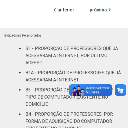
Mais de 3
anterior
próxima
83
12
até 5 SM
Mais de 5
86
12
SM
Indicadores Relacionados
B1 - PROPORÇÃO DE PROFESSORES QUE JÁ
REGIÃO
Norte
77
17
ACESSARAM A INTERNET, POR ÚLTIMO
ACESSO
Centro-
81
17
Oeste
B1A - PROPORÇÃO DE PROFESSORES QUE JÁ
ACESSARAM A INTERNET
Nordeste
92
6
B3 - PROPORÇÃO DE PROFESSORES, POR
TIPO DE COMPUTADOR EXISTENTE NO
Sudeste
87
9
DOMICÍLIO
Sul
82
17
B4 - PROPORÇÃO DE PROFESSORES, POR
FORMA DE AQUISIÇÃO DO COMPUTADOR
DEPENDÊNCIA
Pública