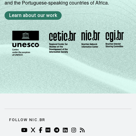
and the Portuguese-speaking countries of Africa.
Learn about our work
FOLLOW NIC.BR
YOUTUBE DO NIC.BR (ABRE EM NOVA ABA)
TWITTER DO NIC.BR (ABRE EM NOVA ABA)
FACEBOOK DO NIC.BR (ABRE EM NOVA AB
FLICKR DO NIC.BR (ABRE EM NOVA AB
TELEGRAM DO NIC.BR (ABRE EM N
LINKEDIN DO NIC.BR (ABRE EM
INSTAGRAM DO NIC.BR (AB
RSS DO NIC.BR (ABRE 