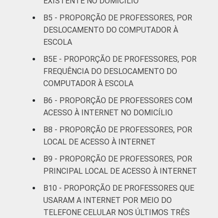
EXISTENTE NO DOMICÍLIO
91
7
ADMINISTRATIVA
Municipal
B5 - PROPORÇÃO DE PROFESSORES, POR
DESLOCAMENTO DO COMPUTADOR À
Pública
84
13
ESCOLA
Estadual
B5E - PROPORÇÃO DE PROFESSORES, POR
Total -
FREQUÊNCIA DO DESLOCAMENTO DO
86
11
Públicas
COMPUTADOR À ESCOLA
B6 - PROPORÇÃO DE PROFESSORES COM
Particular
87
8
ACESSO À INTERNET NO DOMICÍLIO
SÉRIE
4ª série / 5º
B8 - PROPORÇÃO DE PROFESSORES, POR
ano do
LOCAL DE ACESSO À INTERNET
88
7
Ensino
B9 - PROPORÇÃO DE PROFESSORES, POR
Fundamental
PRINCIPAL LOCAL DE ACESSO À INTERNET
8ª série / 9º
B10 - PROPORÇÃO DE PROFESSORES QUE
ano do
USARAM A INTERNET POR MEIO DO
87
9
Ensino
TELEFONE CELULAR NOS ÚLTIMOS TRÊS