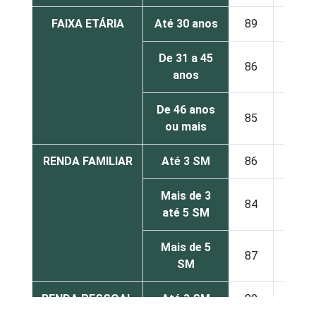
FAIXA ETÁRIA
Até 30 anos
89
7
De 31 a 45
86
11
anos
De 46 anos
85
12
ou mais
RENDA FAMILIAR
Até 3 SM
86
9
Mais de 3
84
15
até 5 SM
Mais de 5
87
9
SM
RENDA PESSOAL
Até 3 SM
89
7