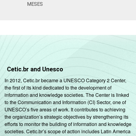
Fundamental
MESES
2º ano do
Ensino
83
15
Médio
¹Base: 1.604 professores usuários de
Internet. Resposta estimulada. Dados
coletados entre setembro e dezembro de
Cetic.br and Unesco
2015.
In 2012, Cetic.br became a UNESCO Category 2 Center,
the first of its kind dedicated to the development of
information and knowledge societies. The Center is linked
to the Communication and Information (CI) Sector, one of
UNESCO’s five areas of work. It contributes to achieving
the organization’s strategic objectives by strengthening its
efforts to monitor the building of information and knowledge
societies. Cetic.br’s scope of action includes Latin America