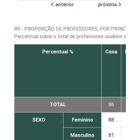
anterior
próxima
B9 - PROPORÇÃO DE PROFESSORES, POR PRINCIPAL 
Percentual sobre o total de professores usuários de Inte
Percentual %
Casa
Escol
TOTAL
86
11
SEXO
Feminino
88
10
Masculino
81
12