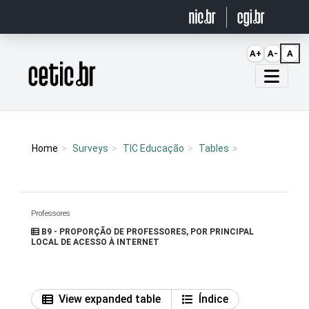
Ir para o conteúdo
A+
A-
A
Página inicial
Home
Surveys
TIC Educação
Tables
Professores
B9 - PROPORÇÃO DE PROFESSORES, POR PRINCIPAL
LOCAL DE ACESSO À INTERNET
View expanded table
Índice