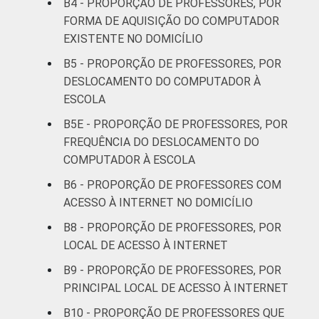
B4 - PROPORÇÃO DE PROFESSORES, POR
FORMA DE AQUISIÇÃO DO COMPUTADOR
DEPENDÊNCIA
Pública
EXISTENTE NO DOMICÍLIO
91
7
ADMINISTRATIVA
Municipal
B5 - PROPORÇÃO DE PROFESSORES, POR
DESLOCAMENTO DO COMPUTADOR À
Pública
84
13
ESCOLA
Estadual
B5E - PROPORÇÃO DE PROFESSORES, POR
Total -
FREQUÊNCIA DO DESLOCAMENTO DO
86
11
Públicas
COMPUTADOR À ESCOLA
B6 - PROPORÇÃO DE PROFESSORES COM
Particular
87
8
ACESSO À INTERNET NO DOMICÍLIO
SÉRIE
4ª série / 5º
B8 - PROPORÇÃO DE PROFESSORES, POR
ano do
LOCAL DE ACESSO À INTERNET
88
7
Ensino
B9 - PROPORÇÃO DE PROFESSORES, POR
Fundamental
PRINCIPAL LOCAL DE ACESSO À INTERNET
8ª série / 9º
B10 - PROPORÇÃO DE PROFESSORES QUE