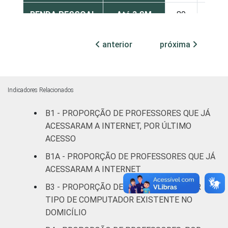
RENDA PESSOAL
Até 3 SM
89
7
Mais de 3
anterior
próxima
83
12
até 5 SM
Mais de 5
86
12
SM
Indicadores Relacionados
B1 - PROPORÇÃO DE PROFESSORES QUE JÁ
REGIÃO
Norte
77
17
ACESSARAM A INTERNET, POR ÚLTIMO
ACESSO
Centro-
81
17
Oeste
B1A - PROPORÇÃO DE PROFESSORES QUE JÁ
ACESSARAM A INTERNET
Nordeste
92
6
B3 - PROPORÇÃO DE PROFESSORES, POR
TIPO DE COMPUTADOR EXISTENTE NO
Sudeste
87
9
DOMICÍLIO
Sul
82
17