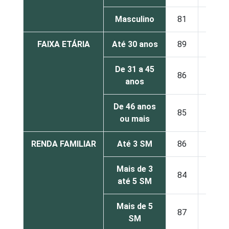
Masculino
81
12
FAIXA ETÁRIA
Até 30 anos
89
7
De 31 a 45
86
11
anos
De 46 anos
85
12
ou mais
RENDA FAMILIAR
Até 3 SM
86
9
Mais de 3
84
15
até 5 SM
Mais de 5
87
9
SM