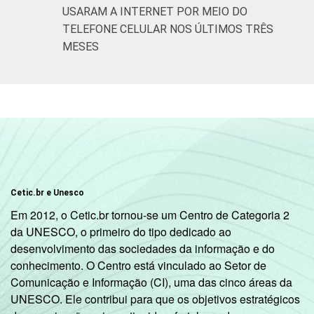
ano do
USARAM A INTERNET POR MEIO DO
87
9
Ensino
TELEFONE CELULAR NOS ÚLTIMOS TRÊS
Fundamental
MESES
2º ano do
Ensino
83
15
Médio
¹Base: 1.604 professores usuários de
Internet. Resposta estimulada. Dados
coletados entre setembro e dezembro de
Cetic.br e Unesco
2015.
Em 2012, o Cetic.br tornou-se um Centro de Categoria 2
da UNESCO, o primeiro do tipo dedicado ao
desenvolvimento das sociedades da informação e do
conhecimento. O Centro está vinculado ao Setor de
Comunicação e Informação (CI), uma das cinco áreas da
UNESCO. Ele contribui para que os objetivos estratégicos