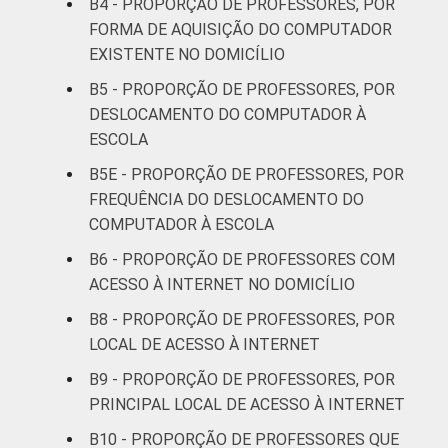
B4 - PROPORÇÃO DE PROFESSORES, POR
FORMA DE AQUISIÇÃO DO COMPUTADOR
Pública
EXISTENTE NO DOMICÍLIO
49
Estadual
B5 - PROPORÇÃO DE PROFESSORES, POR
DESLOCAMENTO DO COMPUTADOR À
Total -
46
ESCOLA
Públicas
B5E - PROPORÇÃO DE PROFESSORES, POR
Particular
45
FREQUÊNCIA DO DESLOCAMENTO DO
COMPUTADOR À ESCOLA
SÉRIE
4ª série / 5º
B6 - PROPORÇÃO DE PROFESSORES COM
ano do
39
ACESSO À INTERNET NO DOMICÍLIO
Ensino
Fundamental
B8 - PROPORÇÃO DE PROFESSORES, POR
LOCAL DE ACESSO À INTERNET
8ª série / 9º
B9 - PROPORÇÃO DE PROFESSORES, POR
ano do
43
PRINCIPAL LOCAL DE ACESSO À INTERNET
Ensino
Fundamental
B10 - PROPORÇÃO DE PROFESSORES QUE