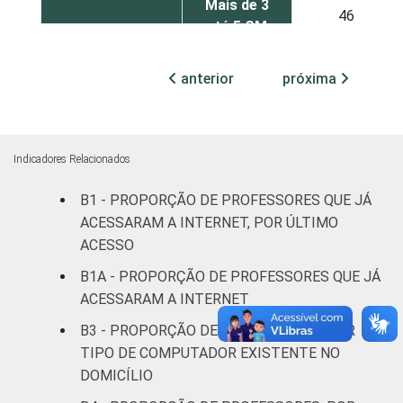
Mais de 3
46
até 5 SM
Mais de 5
anterior
próxima
54
SM
REGIÃO
Norte
63
Indicadores Relacionados
Centro-
58
B1 - PROPORÇÃO DE PROFESSORES QUE JÁ
Oeste
ACESSARAM A INTERNET, POR ÚLTIMO
ACESSO
Nordeste
44
B1A - PROPORÇÃO DE PROFESSORES QUE JÁ
Sudeste
41
ACESSARAM A INTERNET
B3 - PROPORÇÃO DE PROFESSORES, POR
Sul
50
TIPO DE COMPUTADOR EXISTENTE NO
DOMICÍLIO
DEPENDÊNCIA
Pública
41
ADMINISTRATIVA
Municipal