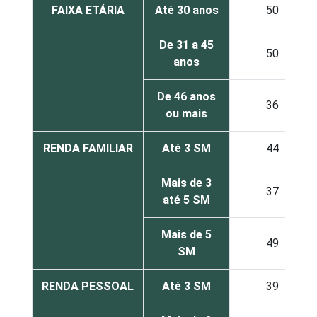
FAIXA ETÁRIA
Até 30 anos
50
De 31 a 45
50
anos
De 46 anos
36
ou mais
RENDA FAMILIAR
Até 3 SM
44
Mais de 3
37
até 5 SM
Mais de 5
49
SM
RENDA PESSOAL
Até 3 SM
39