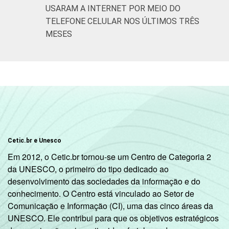
USARAM A INTERNET POR MEIO DO
2º ano do
TELEFONE CELULAR NOS ÚLTIMOS TRÊS
Ensino
56
MESES
Médio
¹Base: 1.631 professores. Respostas
estimuladas. Cada item apresentado se
refere apenas aos resultados da alternativa
sim. Dados coletados entre setembro e
dezembro de 2015.
Cetic.br e Unesco
Em 2012, o Cetic.br tornou-se um Centro de Categoria 2
da UNESCO, o primeiro do tipo dedicado ao
desenvolvimento das sociedades da informação e do
conhecimento. O Centro está vinculado ao Setor de
Comunicação e Informação (CI), uma das cinco áreas da
UNESCO. Ele contribui para que os objetivos estratégicos