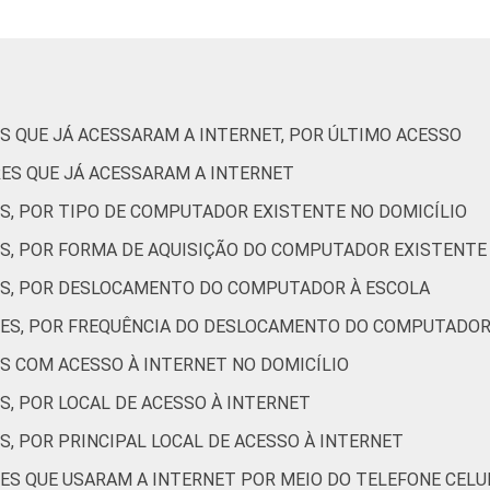
1
15
9
3
61
4
8
16
12
1
54
8
S QUE JÁ ACESSARAM A INTERNET, POR ÚLTIMO ACESSO
5
14
13
2
46
6
ES QUE JÁ ACESSARAM A INTERNET
S, POR TIPO DE COMPUTADOR EXISTENTE NO DOMICÍLIO
4
19
9
1
37
8
S, POR FORMA DE AQUISIÇÃO DO COMPUTADOR EXISTENTE 
ES, POR DESLOCAMENTO DO COMPUTADOR À ESCOLA
2
19
5
1
42
4
RES, POR FREQUÊNCIA DO DESLOCAMENTO DO COMPUTADOR
4
16
11
3
56
5
S COM ACESSO À INTERNET NO DOMICÍLIO
S, POR LOCAL DE ACESSO À INTERNET
5
11
13
2
59
7
, POR PRINCIPAL LOCAL DE ACESSO À INTERNET
4
21
11
4
50
4
ES QUE USARAM A INTERNET POR MEIO DO TELEFONE CELU