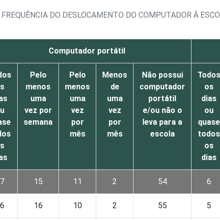
R FREQUÊNCIA DO DESLOCAMENTO DO COMPUTADOR À ESC
Computador portátil
dos
Pelo
Pelo
Menos
Não possui
Todo
s
menos
menos
de
computador
os
as
uma
uma
uma
portátil
dias
u
vez por
vez
vez
e/ou não o
ou
ase
semana
por
por
leva para a
quase
dos
mês
mês
escola
todos
s
os
as
dias
7
15
11
2
54
6
6
16
10
2
55
5