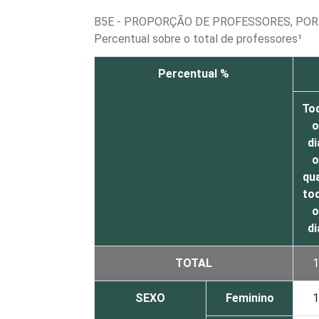
B5E - PROPORÇÃO DE PROFESSORES, PO
Percentual sobre o total de professores¹
Percentual %
To
o
di
o
qu
to
o
di
TOTAL
1
SEXO
Feminino
1