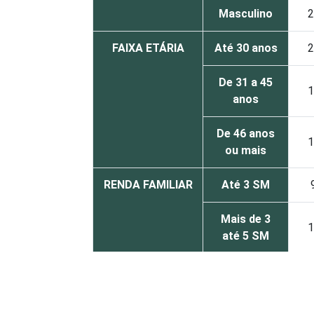
Masculino
2
FAIXA ETÁRIA
Até 30 anos
2
De 31 a 45
1
anos
De 46 anos
1
ou mais
RENDA FAMILIAR
Até 3 SM
Mais de 3
1
até 5 SM
Mais de 5
1
SM