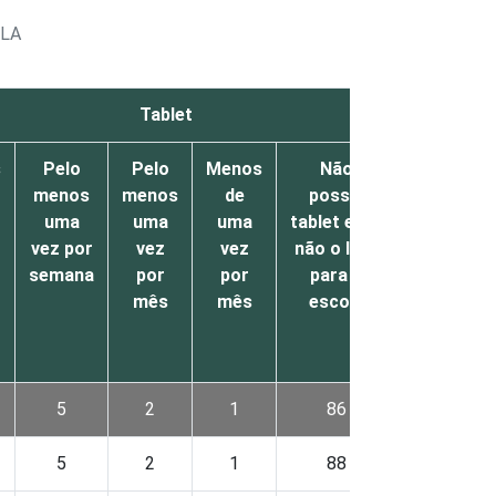
OLA
Tablet
s
Pelo
Pelo
Menos
Não
menos
menos
de
possui
uma
uma
uma
tablet e/ou
vez por
vez
vez
não o leva
semana
por
por
para a
mês
mês
escola
5
2
1
86
5
2
1
88