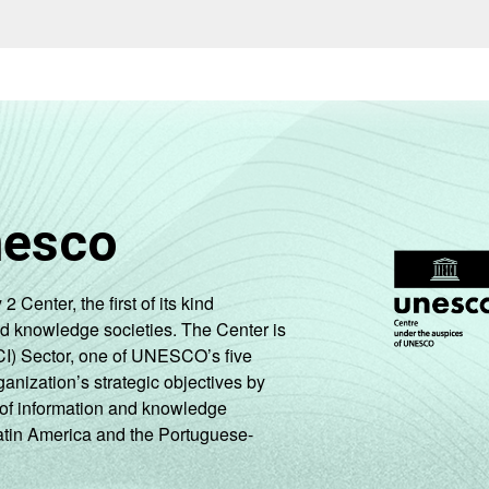
3
16
11
2
59
3
0
15
12
2
51
6
7
15
12
2
54
5
nesco
7
14
9
5
55
9
enter, the first of its kind
nd knowledge societies. The Center is
CI) Sector, one of UNESCO’s five
4
14
10
2
61
5
ganization’s strategic objectives by
ng of information and knowledge
Latin America and the Portuguese-