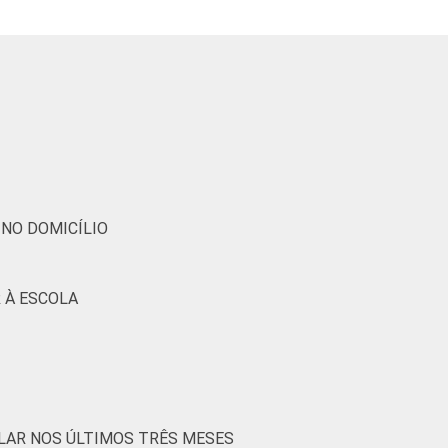
4
1
0
91
4
2
2
84
7
2
1
84
8
1
1
81
NO DOMICÍLIO
3
2
0
90
 À ESCOLA
6
1
1
87
3
2
2
87
7
2
1
86
LAR NOS ÚLTIMOS TRÊS MESES