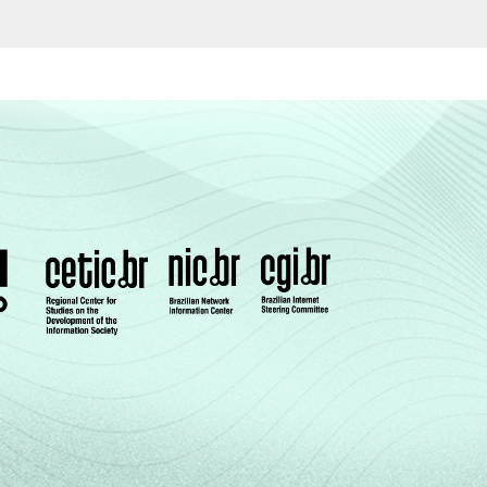
5
1
1
89
5
2
2
84
5
2
2
86
3
0
0
87
4
1
1
89