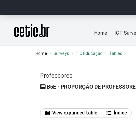
Ir para o conteúdo
Página inicial
Home
ICT Surv
Home
Surveys
TIC Educação
Tables
Professores
B5E - PROPORÇÃO DE PROFESSOR
View expanded table
Índice