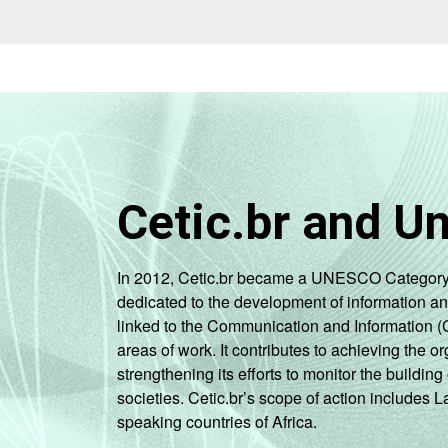
DEPENDÊNCIA
Pública
1
ADMINISTRATIVA
Municipal
Pública
2
Estadual
Total -
1
Públicas
Cetic.br and U
Particular
1
In 2012, Cetic.br became a UNESCO Category 2 C
SÉRIE
4ª série / 5º
dedicated to the development of information a
ano do
linked to the Communication and Information (
1
Ensino
areas of work. It contributes to achieving the or
Fundamental
strengthening its efforts to monitor the buildi
societies. Cetic.br’s scope of action includes 
8ª série / 9º
speaking countries of Africa.
ano do