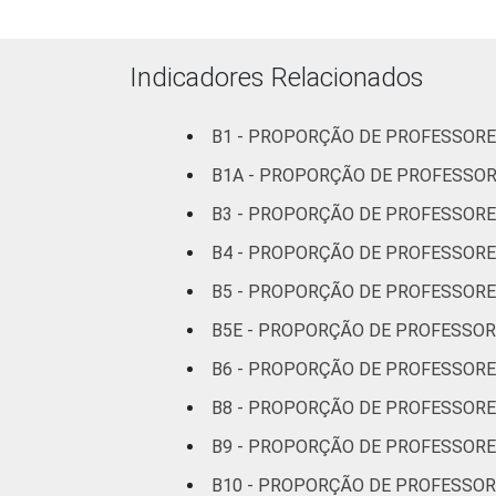
RENDA PESSOAL
Até 3 SM
1
Mais de 3
Indicadores Relacionados
1
até 5 SM
B1 - PROPORÇÃO DE PROFESSORE
Mais de 5
2
SM
B1A - PROPORÇÃO DE PROFESSOR
B3 - PROPORÇÃO DE PROFESSORE
REGIÃO
Norte
3
B4 - PROPORÇÃO DE PROFESSORE
Centro-
B5 - PROPORÇÃO DE PROFESSOR
3
Oeste
B5E - PROPORÇÃO DE PROFESSO
Nordeste
1
B6 - PROPORÇÃO DE PROFESSORE
B8 - PROPORÇÃO DE PROFESSORE
Sudeste
1
B9 - PROPORÇÃO DE PROFESSORES
Sul
1
B10 - PROPORÇÃO DE PROFESSOR