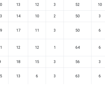
0
13
12
3
52
10
3
14
10
2
50
3
9
17
11
3
50
6
1
12
12
1
64
6
9
18
15
3
56
3
5
13
6
3
63
6
9
15
13
2
51
6