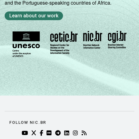
and the Portuguese-speaking countries of Africa.
Learn about our work
FOLLOW NIC.BR
YOUTUBE DO NIC.BR (ABRE EM NOVA ABA)
TWITTER DO NIC.BR (ABRE EM NOVA ABA)
FACEBOOK DO NIC.BR (ABRE EM NOVA AB
FLICKR DO NIC.BR (ABRE EM NOVA AB
TELEGRAM DO NIC.BR (ABRE EM N
LINKEDIN DO NIC.BR (ABRE EM
INSTAGRAM DO NIC.BR (AB
RSS DO NIC.BR (ABRE 