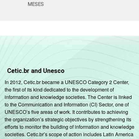
Ensino
87
MESES
Médio
¹Base: 1.631 professores. Respostas
estimuladas. Cada item apresentado se
refere apenas aos resultados da alternativa
sim. Dados coletados entre setembro e
dezembro de 2015.
Cetic.br and Unesco
In 2012, Cetic.br became a UNESCO Category 2 Center,
the first of its kind dedicated to the development of
information and knowledge societies. The Center is linked
to the Communication and Information (CI) Sector, one of
UNESCO’s five areas of work. It contributes to achieving
the organization’s strategic objectives by strengthening its
efforts to monitor the building of information and knowledge
societies. Cetic.br’s scope of action includes Latin America