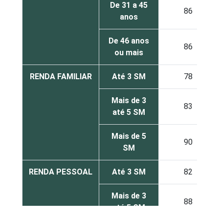
De 31 a 45
86
anos
De 46 anos
86
ou mais
RENDA FAMILIAR
Até 3 SM
78
Mais de 3
83
até 5 SM
Mais de 5
90
SM
RENDA PESSOAL
Até 3 SM
82
Mais de 3
88
até 5 SM