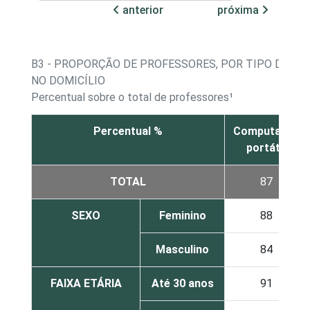
anterior
próxima
B3 - PROPORÇÃO DE PROFESSORES, POR TIPO DE C
NO DOMICÍLIO
Percentual sobre o total de professores¹
Percentual %
Computador
portátil
TOTAL
87
SEXO
Feminino
88
Masculino
84
FAIXA ETÁRIA
Até 30 anos
91