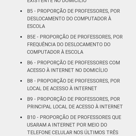
EXISTENTE NO DOMICÍLIO
87
Estadual
B5 - PROPORÇÃO DE PROFESSORES, POR
DESLOCAMENTO DO COMPUTADOR À
Total -
86
ESCOLA
Públicas
B5E - PROPORÇÃO DE PROFESSORES, POR
Particular
91
FREQUÊNCIA DO DESLOCAMENTO DO
COMPUTADOR À ESCOLA
SÉRIE
4ª série / 5º
B6 - PROPORÇÃO DE PROFESSORES COM
ano do
82
ACESSO À INTERNET NO DOMICÍLIO
Ensino
Fundamental
B8 - PROPORÇÃO DE PROFESSORES, POR
LOCAL DE ACESSO À INTERNET
8ª série / 9º
B9 - PROPORÇÃO DE PROFESSORES, POR
ano do
90
PRINCIPAL LOCAL DE ACESSO À INTERNET
Ensino
Fundamental
B10 - PROPORÇÃO DE PROFESSORES QUE
USARAM A INTERNET POR MEIO DO
2º ano do
TELEFONE CELULAR NOS ÚLTIMOS TRÊS