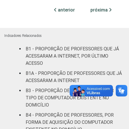
Mais de 5
anterior
próxima
91
SM
REGIÃO
Norte
88
Indicadores Relacionados
Centro-
86
B1 - PROPORÇÃO DE PROFESSORES QUE JÁ
Oeste
ACESSARAM A INTERNET, POR ÚLTIMO
ACESSO
Nordeste
84
B1A - PROPORÇÃO DE PROFESSORES QUE JÁ
Sudeste
87
ACESSARAM A INTERNET
B3 - PROPORÇÃO DE PROFESSORES, POR
Sul
90
TIPO DE COMPUTADOR EXISTENTE NO
DOMICÍLIO
DEPENDÊNCIA
Pública
83
ADMINISTRATIVA
Municipal
B4 - PROPORÇÃO DE PROFESSORES, POR
FORMA DE AQUISIÇÃO DO COMPUTADOR
Pública