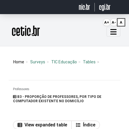
Ir para o conteúdo
A+
A-
A
Página inicial
Home
Surveys
TIC Educação
Tables
Professores
B3 - PROPORÇÃO DE PROFESSORES, POR TIPO DE
COMPUTADOR EXISTENTE NO DOMICÍLIO
View expanded table
Índice