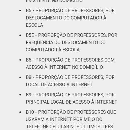
EXISTENTE NO DOMICÍLIO
DEPENDÊNCIA
Pública
70
B5 - PROPORÇÃO DE PROFESSORES, POR
ADMINISTRATIVA
Municipal
DESLOCAMENTO DO COMPUTADOR À
ESCOLA
Pública
70
Estadual
B5E - PROPORÇÃO DE PROFESSORES, POR
FREQUÊNCIA DO DESLOCAMENTO DO
Total -
COMPUTADOR À ESCOLA
70
Públicas
B6 - PROPORÇÃO DE PROFESSORES COM
ACESSO À INTERNET NO DOMICÍLIO
Particular
83
B8 - PROPORÇÃO DE PROFESSORES, POR
SÉRIE
4ª série / 5º
LOCAL DE ACESSO À INTERNET
ano do
71
B9 - PROPORÇÃO DE PROFESSORES, POR
Ensino
PRINCIPAL LOCAL DE ACESSO À INTERNET
Fundamental
B10 - PROPORÇÃO DE PROFESSORES QUE
8ª série / 9º
USARAM A INTERNET POR MEIO DO
ano do
TELEFONE CELULAR NOS ÚLTIMOS TRÊS
74