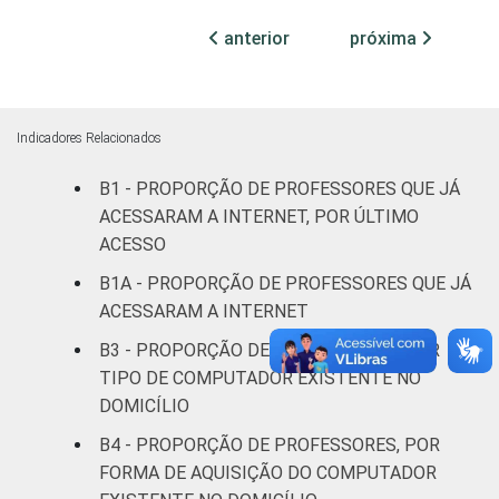
RENDA PESSOAL
Até 3 SM
68
anterior
próxima
Mais de 3
71
até 5 SM
Mais de 5
Indicadores Relacionados
81
SM
B1 - PROPORÇÃO DE PROFESSORES QUE JÁ
ACESSARAM A INTERNET, POR ÚLTIMO
REGIÃO
Norte
64
ACESSO
Centro-
B1A - PROPORÇÃO DE PROFESSORES QUE JÁ
73
Oeste
ACESSARAM A INTERNET
B3 - PROPORÇÃO DE PROFESSORES, POR
Nordeste
76
TIPO DE COMPUTADOR EXISTENTE NO
DOMICÍLIO
Sudeste
72
B4 - PROPORÇÃO DE PROFESSORES, POR
Sul
75
FORMA DE AQUISIÇÃO DO COMPUTADOR