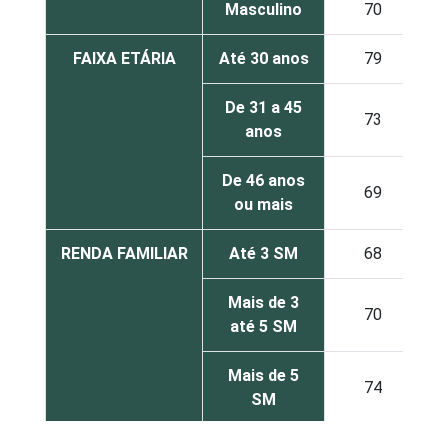
Masculino
70
FAIXA ETÁRIA
Até 30 anos
79
De 31 a 45
73
anos
De 46 anos
69
ou mais
RENDA FAMILIAR
Até 3 SM
68
Mais de 3
70
até 5 SM
Mais de 5
74
SM