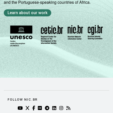
and the Portuguese-speaking countries of Africa.
Learn about our work
FOLLOW NIC.BR
YOUTUBE DO NIC.BR (ABRE EM NOVA ABA)
TWITTER DO NIC.BR (ABRE EM NOVA ABA)
FACEBOOK DO NIC.BR (ABRE EM NOVA AB
FLICKR DO NIC.BR (ABRE EM NOVA AB
TELEGRAM DO NIC.BR (ABRE EM N
LINKEDIN DO NIC.BR (ABRE EM
INSTAGRAM DO NIC.BR (AB
RSS DO NIC.BR (ABRE 