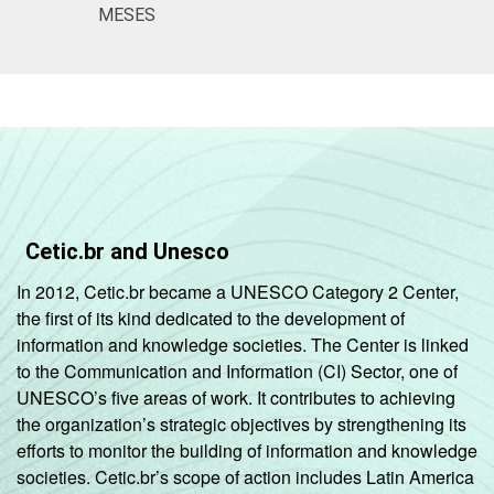
Ensino
MESES
Fundamental
2º ano do
Ensino
74
Médio
¹Base: 1.631 professores. Respostas
estimuladas. Cada item apresentado se
Cetic.br and Unesco
refere apenas aos resultados da alternativa
sim. Dados coletados entre setembro e
In 2012, Cetic.br became a UNESCO Category 2 Center,
dezembro de 2015.
the first of its kind dedicated to the development of
information and knowledge societies. The Center is linked
to the Communication and Information (CI) Sector, one of
UNESCO’s five areas of work. It contributes to achieving
the organization’s strategic objectives by strengthening its
efforts to monitor the building of information and knowledge
societies. Cetic.br’s scope of action includes Latin America