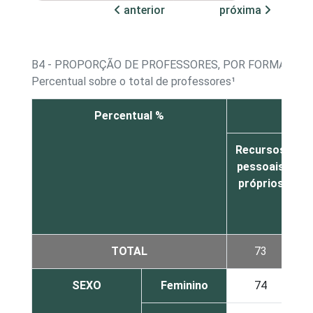
anterior
próxima
B4 - PROPORÇÃO DE PROFESSORES, POR FORMA DE 
Percentual sobre o total de professores¹
Percentual %
Recursos
R
pessoais
d
próprios
TOTAL
73
SEXO
Feminino
74