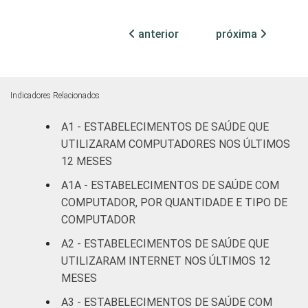
68
28
(até 50
leitos)
anterior
próxima
Com
internação
75
24
(mais de
Indicadores Relacionados
50 leitos)
A1 - ESTABELECIMENTOS DE SAÚDE QUE
Serviço de
UTILIZARAM COMPUTADORES NOS ÚLTIMOS
apoio à
12 MESES
86
14
diagnose e
A1A - ESTABELECIMENTOS DE SAÚDE COM
terapia
COMPUTADOR, POR QUANTIDADE E TIPO DE
COMPUTADOR
IDENTIFICAÇÃO DE
UBS
63
36
UNIDADE BÁSICA
A2 - ESTABELECIMENTOS DE SAÚDE QUE
DE SAÚDE
Não UBS
86
14
UTILIZARAM INTERNET NOS ÚLTIMOS 12
MESES
LOCALIZAÇÃO
Capital
84
15
A3 - ESTABELECIMENTOS DE SAÚDE COM