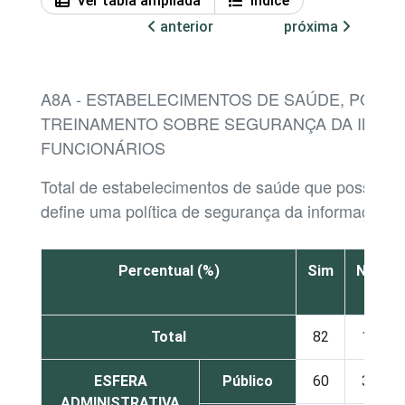
Ver tabla ampliada
Índice
anterior
próxima
A8A - ESTABELECIMENTOS DE SAÚDE, POR E
TREINAMENTO SOBRE SEGURANÇA DA INFO
FUNCIONÁRIOS
Total de estabelecimentos de saúde que possue
define uma política de segurança da informação
Percentual (%)
Sim
Não
Total
82
17
ESFERA
Público
60
37
ADMINISTRATIVA