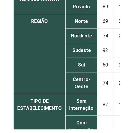
Privado
89
11
REGIÃO
Norte
69
27
Nordeste
74
25
Sudeste
92
8
Sul
60
37
Centro-
74
26
Oeste
TIPO DE
Sem
82
17
ESTABELECIMENTO
internação
Com
internação