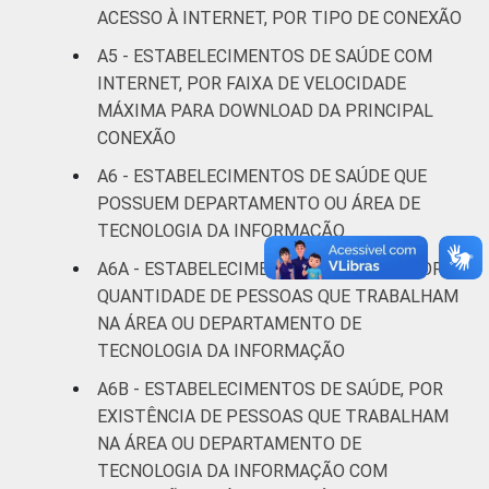
ACESSO À INTERNET, POR TIPO DE CONEXÃO
Interior
81
18
A5 - ESTABELECIMENTOS DE SAÚDE COM
INTERNET, POR FAIXA DE VELOCIDADE
Fonte: CGI/NIC.br, Centro Regional de
MÁXIMA PARA DOWNLOAD DA PRINCIPAL
Estudos para o Desenvolvimento da
CONEXÃO
Sociedade da Informação (Cetic.br),
Pesquisa sobre o uso das tecnologias de
A6 - ESTABELECIMENTOS DE SAÚDE QUE
informação e comunicação nos
POSSUEM DEPARTAMENTO OU ÁREA DE
estabelecimentos de saúde brasileiros - TIC
TECNOLOGIA DA INFORMAÇÃO
Saúde 2019.
A6A - ESTABELECIMENTOS DE SAÚDE, POR
QUANTIDADE DE PESSOAS QUE TRABALHAM
NA ÁREA OU DEPARTAMENTO DE
TECNOLOGIA DA INFORMAÇÃO
A6B - ESTABELECIMENTOS DE SAÚDE, POR
EXISTÊNCIA DE PESSOAS QUE TRABALHAM
NA ÁREA OU DEPARTAMENTO DE
TECNOLOGIA DA INFORMAÇÃO COM