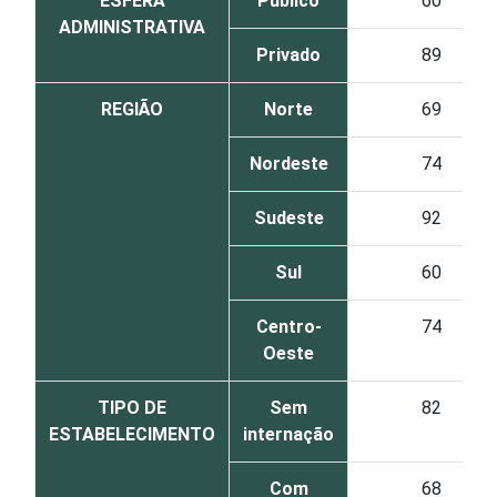
ESFERA
Público
60
ADMINISTRATIVA
Privado
89
REGIÃO
Norte
69
Nordeste
74
Sudeste
92
Sul
60
Centro-
74
Oeste
TIPO DE
Sem
82
ESTABELECIMENTO
internação
Com
68