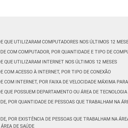
Capital
Interior
 Estudos para o Desenvolvimento da Sociedade da Informação (Ce
DE QUE UTILIZARAM COMPUTADORES NOS ÚLTIMOS 12 MES
ão nos estabelecimentos de saúde brasileiros - TIC Saúde 201
AÚDE COM COMPUTADOR, POR QUANTIDADE E TIPO DE COM
DE QUE UTILIZARAM INTERNET NOS ÚLTIMOS 12 MESES
E COM ACESSO À INTERNET, POR TIPO DE CONEXÃO
DE COM INTERNET, POR FAIXA DE VELOCIDADE MÁXIMA PA
DE QUE POSSUEM DEPARTAMENTO OU ÁREA DE TECNOLOGIA
ÚDE, POR QUANTIDADE DE PESSOAS QUE TRABALHAM NA Á
ÚDE, POR EXISTÊNCIA DE PESSOAS QUE TRABALHAM NA ÁR
ÁREA DE SAÚDE