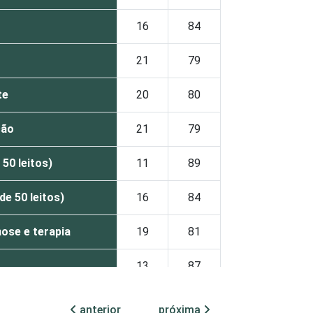
16
84
21
79
te
20
80
ção
21
79
50 leitos)
11
89
e 50 leitos)
16
84
nose e terapia
19
81
13
87
21
79
anterior
próxima