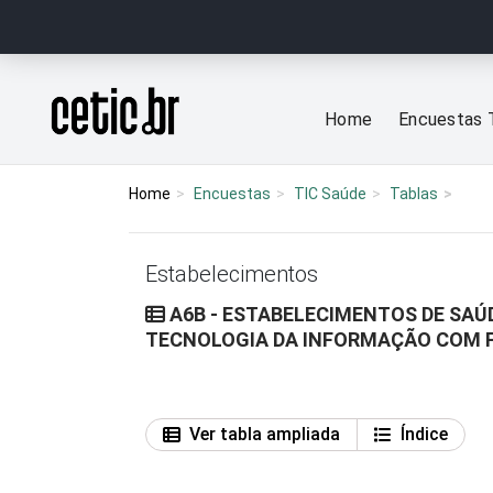
Ir para o conteúdo
Página inicial
Home
Encuestas 
Home
Encuestas
TIC Saúde
Tablas
Estabelecimentos
A6B - ESTABELECIMENTOS DE SAÚ
TECNOLOGIA DA INFORMAÇÃO COM 
Ver tabla ampliada
Índice