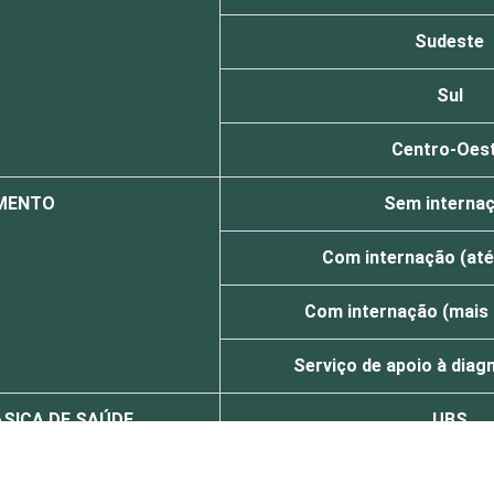
Sudeste
Sul
Centro-Oes
IMENTO
Sem interna
Com internação (até 
Com internação (mais d
Serviço de apoio à diag
ÁSICA DE SAÚDE
UBS
Não UBS