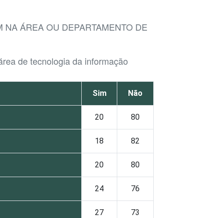
AM NA ÁREA OU DEPARTAMENTO DE
área de tecnologia da informação
Sim
Não
20
80
18
82
20
80
24
76
27
73