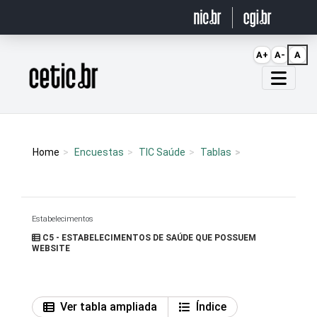
Ir para o conteúdo
A+
A-
A
Página inicial
Home
Encuestas
TIC Saúde
Tablas
Estabelecimentos
C5 - ESTABELECIMENTOS DE SAÚDE QUE POSSUEM
WEBSITE
Ver tabla ampliada
Índice