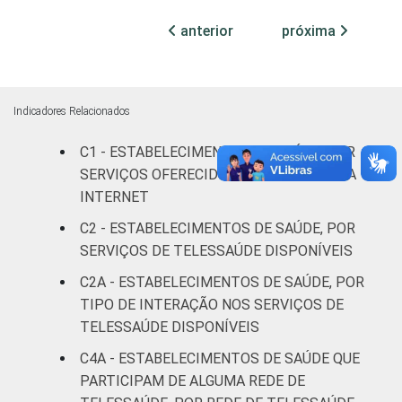
Com
anterior
próxima
internação
63
37
(mais de
50 leitos)
Indicadores Relacionados
Serviço de
apoio à
C1 - ESTABELECIMENTOS DE SAÚDE, POR
66
34
diagnose e
SERVIÇOS OFERECIDOS AO PACIENTE VIA
terapia
INTERNET
C2 - ESTABELECIMENTOS DE SAÚDE, POR
IDENTIFICAÇÃO DE
UBS
14
83
SERVIÇOS DE TELESSAÚDE DISPONÍVEIS
UNIDADE BÁSICA
DE SAÚDE
Não UBS
60
40
C2A - ESTABELECIMENTOS DE SAÚDE, POR
TIPO DE INTERAÇÃO NOS SERVIÇOS DE
LOCALIZAÇÃO
Capital
77
22
TELESSAÚDE DISPONÍVEIS
C4A - ESTABELECIMENTOS DE SAÚDE QUE
Interior
34
65
PARTICIPAM DE ALGUMA REDE DE