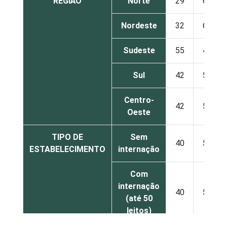
REGIÃO
Norte
29
68
Nordeste
32
67
Sudeste
55
44
Sul
42
57
Centro-
42
56
Oeste
TIPO DE
Sem
40
59
ESTABELECIMENTO
internação
Com
internação
40
59
(até 50
leitos)