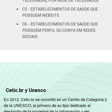
TELESSAÚDE, POR REDE DE TELESSAÚDE
Fonte: CGI/NIC.br, Centro Regional de
Estudos para o Desenvolvimento da
C5 - ESTABELECIMENTOS DE SAÚDE QUE
Sociedade da Informação (Cetic.br),
POSSUEM WEBSITE
Pesquisa sobre o uso das tecnologias de
C6 - ESTABELECIMENTOS DE SAÚDE QUE
informação e comunicação nos
POSSUEM PERFIL OU CONTA EM REDES
estabelecimentos de saúde brasileiros – TIC
SOCIAIS
Saúde 2018.
Cetic.br y Unesco
En 2012, Cetic.br se convirtió en un Centro de Categoría 2
de la UNESCO, el primero de su tipo dedicado al
desarrollo de la sociedad de la información y del