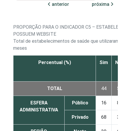
anterior
próxima
PROPORÇÃO PARA O INDICADOR C5 – ESTABELECIME
POSSUEM WEBSITE
Total de estabelecimentos de saúde que utilizaram a Int
meses
Percentual (%)
Sim
Não
TOTAL
44
55
ESFERA
Público
16
81
ADMINISTRATIVA
Privado
68
32