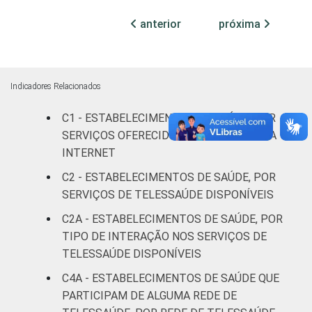
Com
anterior
próxima
internação
21
(mais de
50 leitos)
Indicadores Relacionados
Serviço de
C1 - ESTABELECIMENTOS DE SAÚDE, POR
apoio à
13
diagnose e
SERVIÇOS OFERECIDOS AO PACIENTE VIA
terapia
INTERNET
C2 - ESTABELECIMENTOS DE SAÚDE, POR
IDENTIFICAÇÃO DE
UBS
25
SERVIÇOS DE TELESSAÚDE DISPONÍVEIS
UNIDADE BÁSICA
C2A - ESTABELECIMENTOS DE SAÚDE, POR
DE SAÚDE
Não UBS
26
TIPO DE INTERAÇÃO NOS SERVIÇOS DE
LOCALIZAÇÃO
TELESSAÚDE DISPONÍVEIS
Capital
35
C4A - ESTABELECIMENTOS DE SAÚDE QUE
Interior
23
PARTICIPAM DE ALGUMA REDE DE