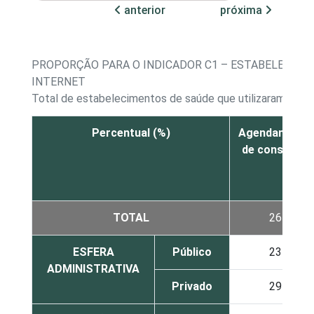
anterior
próxima
PROPORÇÃO PARA O INDICADOR C1 – ESTABELECIMEN
INTERNET
Total de estabelecimentos de saúde que utilizaram a Int
Percentual (%)
Agendamento
de consultas
TOTAL
26
ESFERA
Público
23
ADMINISTRATIVA
Privado
29