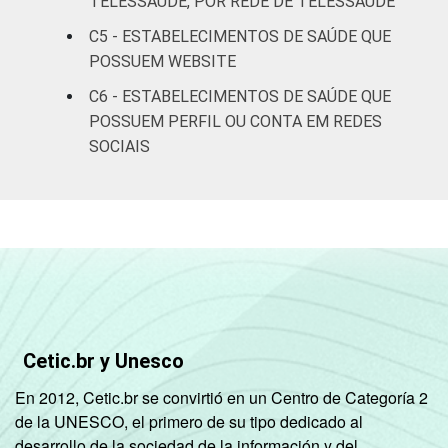
TELESSAÚDE, POR REDE DE TELESSAÚDE
"Fonte: CGI/NIC.br, Centro Regional de
C5 - ESTABELECIMENTOS DE SAÚDE QUE
Estudos para o Desenvolvimento da
POSSUEM WEBSITE
Sociedade da Informação (Cetic.br),
Pesquisa sobre o uso das tecnologias de
C6 - ESTABELECIMENTOS DE SAÚDE QUE
informação e comunicação nos
POSSUEM PERFIL OU CONTA EM REDES
estabelecimentos de saúde brasileiros – TIC
SOCIAIS
Saúde 2018. ¹Cada item apresentado se
refere apenas aos resultados da alternativa
""Sim""."
Cetic.br y Unesco
En 2012, Cetic.br se convirtió en un Centro de Categoría 2
de la UNESCO, el primero de su tipo dedicado al
desarrollo de la sociedad de la información y del