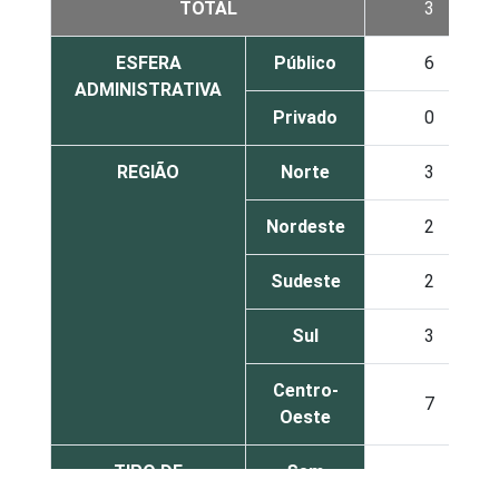
TOTAL
3
ESFERA
Público
6
ADMINISTRATIVA
Privado
0
REGIÃO
Norte
3
Nordeste
2
Sudeste
2
Sul
3
Centro-
7
Oeste
TIPO DE
Sem
3
ESTABELECIMENTO
internação