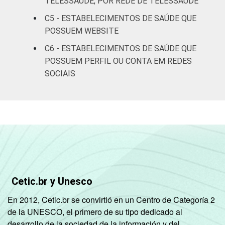
TELESSAÚDE, POR REDE DE TELESSAÚDE
DE SAÚDE
Não UBS
1
C5 - ESTABELECIMENTOS DE SAÚDE QUE
LOCALIZAÇÃO
POSSUEM WEBSITE
Capital
2
C6 - ESTABELECIMENTOS DE SAÚDE QUE
Interior
3
POSSUEM PERFIL OU CONTA EM REDES
SOCIAIS
Fonte: CGI/NIC.br, Centro Regional de
Estudos para o Desenvolvimento da
Sociedade da Informação (Cetic.br),
Pesquisa sobre o uso das tecnologias de
informação e comunicação nos
estabelecimentos de saúde brasileiros – TIC
Saúde 2018.
Cetic.br y Unesco
En 2012, Cetic.br se convirtió en un Centro de Categoría 2
de la UNESCO, el primero de su tipo dedicado al
desarrollo de la sociedad de la información y del