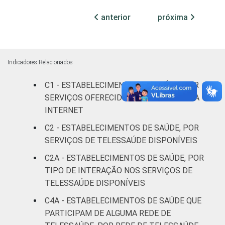
anterior
próxima
Com
internação
2
(até 50
leitos)
Indicadores Relacionados
C1 - ESTABELECIMENTOS DE SAÚDE, POR
Com
internação
SERVIÇOS OFERECIDOS AO PACIENTE VIA
6
(mais de
INTERNET
50 leitos)
C2 - ESTABELECIMENTOS DE SAÚDE, POR
SERVIÇOS DE TELESSAÚDE DISPONÍVEIS
Serviço de
C2A - ESTABELECIMENTOS DE SAÚDE, POR
apoio à
0
diagnose e
TIPO DE INTERAÇÃO NOS SERVIÇOS DE
terapia
TELESSAÚDE DISPONÍVEIS
C4A - ESTABELECIMENTOS DE SAÚDE QUE
IDENTIFICAÇÃO DE
UBS
5
PARTICIPAM DE ALGUMA REDE DE
UNIDADE BÁSICA