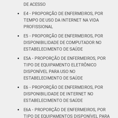
DE ACESSO
Interior
77
E4 - PROPORÇÃO DE ENFERMEIROS, POR
TEMPO DE USO DA INTERNET NA VIDA
1
Base: 2.037 enfermeiros . Dados coletados
PROFISSIONAL
entre setembro de 2014 e março de 2015.
Fonte: NIC.br - set 2014 / mar 2015
E5 - PROPORÇÃO DE ENFERMEIROS, POR
DISPONIBILIDADE DE COMPUTADOR NO
ESTABELECIMENTO DE SAÚDE
E5A - PROPORÇÃO DE ENFERMEIROS, POR
TIPO DE EQUIPAMENTO ELETRÔNICO
DISPONÍVEL PARA USO NO
ESTABELECIMENTO DE SAÚDE
E6 - PROPORÇÃO DE ENFERMEIROS, POR
DISPONIBILIDADE DE INTERNET NO
ESTABELECIMENTO DE SAÚDE
E6A - PROPORÇÃO DE ENFERMEIROS, POR
TIPO DE EQUIPAMENTOS DISPONÍVEL PARA