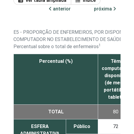
Ver tabla ampliada
Índice
anterior
próxima
E5 - PROPORÇÃO DE ENFERMEIROS, POR DISPONIBILI
COMPUTADOR NO ESTABELECIMENTO DE SAÚDE
1
Percentual sobre o total de enfermeiros
Percentual (%)
Têm
computador
disponível
(de mesa,
portátil ou
tablet)
TOTAL
80
ESFERA
Público
72
ADMINISTRATIVA