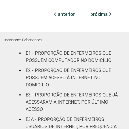
82
(até 50
leitos)
anterior
próxima
Com
internação
89
(mais de
Indicadores Relacionados
50 leitos)
E1 - PROPORÇÃO DE ENFERMEIROS QUE
FAIXA ETÁRIA
Até 30
POSSUEM COMPUTADOR NO DOMICÍLIO
82
anos
E2 - PROPORÇÃO DE ENFERMEIROS QUE
POSSUEM ACESSO À INTERNET NO
31 a 40
83
DOMICÍLIO
anos
E3 - PROPORÇÃO DE ENFERMEIROS QUE JÁ
ACESSARAM A INTERNET, POR ÚLTIMO
41 anos ou
71
mais
ACESSO
E3A - PROPORÇÃO DE ENFERMEIROS
LOCALIZAÇÃO
Capital
85
USUÁRIOS DE INTERNET, POR FREQUÊNCIA