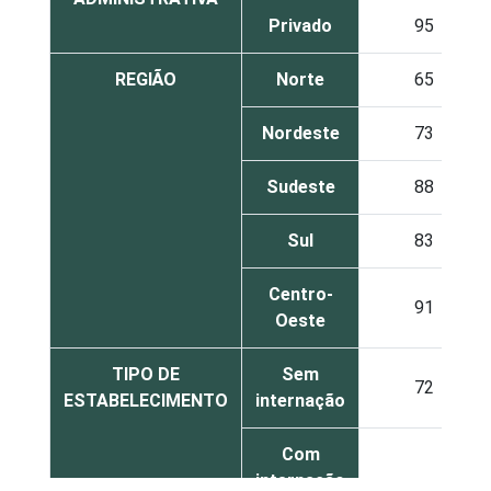
Privado
95
REGIÃO
Norte
65
Nordeste
73
Sudeste
88
Sul
83
Centro-
91
Oeste
TIPO DE
Sem
72
ESTABELECIMENTO
internação
Com
internação