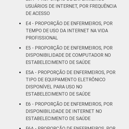
LOCALIZAÇÃO
Capital
19
75
USUÁRIOS DE INTERNET, POR FREQUÊNCIA
DE ACESSO
Interior
9
89
E4 - PROPORÇÃO DE ENFERMEIROS, POR
TEMPO DE USO DA INTERNET NA VIDA
1
Base: 1.612 enfermeiros com acesso a
PROFISSIONAL
computador no estabelecimento de saúde.
Respostas estimuladas. Dados coletados
E5 - PROPORÇÃO DE ENFERMEIROS, POR
entre setembro de 2014 e março de 2015.
DISPONIBILIDADE DE COMPUTADOR NO
Fonte: NIC.br - set 2014 / mar 2015
ESTABELECIMENTO DE SAÚDE
E5A - PROPORÇÃO DE ENFERMEIROS, POR
TIPO DE EQUIPAMENTO ELETRÔNICO
DISPONÍVEL PARA USO NO
ESTABELECIMENTO DE SAÚDE
E6 - PROPORÇÃO DE ENFERMEIROS, POR
DISPONIBILIDADE DE INTERNET NO
ESTABELECIMENTO DE SAÚDE
E6A - PROPORÇÃO DE ENFERMEIROS, POR