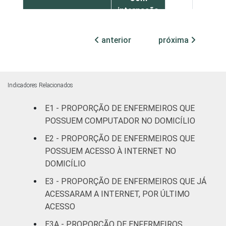
internação
5
94
(até 50
leitos)
anterior
próxima
Com
internação
18
75
(mais de
Indicadores Relacionados
50 leitos)
E1 - PROPORÇÃO DE ENFERMEIROS QUE
FAIXA ETÁRIA
Até 30
POSSUEM COMPUTADOR NO DOMICÍLIO
12
86
anos
E2 - PROPORÇÃO DE ENFERMEIROS QUE
POSSUEM ACESSO À INTERNET NO
31 a 40
7
90
DOMICÍLIO
anos
E3 - PROPORÇÃO DE ENFERMEIROS QUE JÁ
ACESSARAM A INTERNET, POR ÚLTIMO
41 anos ou
20
73
mais
ACESSO
E3A - PROPORÇÃO DE ENFERMEIROS