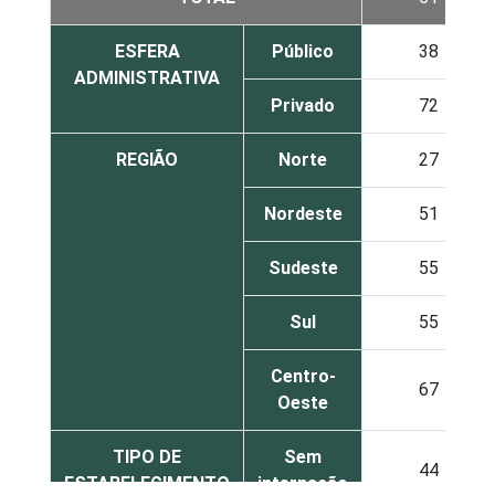
ESFERA
Público
38
ADMINISTRATIVA
Privado
72
REGIÃO
Norte
27
Nordeste
51
Sudeste
55
Sul
55
Centro-
67
Oeste
TIPO DE
Sem
44
ESTABELECIMENTO
internação