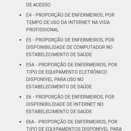
mais
DE ACESSO
LOCALIZAÇÃO
E4 - PROPORÇÃO DE ENFERMEIROS, POR
Capital
68
TEMPO DE USO DA INTERNET NA VIDA
Interior
43
PROFISSIONAL
E5 - PROPORÇÃO DE ENFERMEIROS, POR
1
Base: 1.612 enfermeiros com acesso a
DISPONIBILIDADE DE COMPUTADOR NO
computador no estabelecimento de saúde.
ESTABELECIMENTO DE SAÚDE
Respostas estimuladas. Cada item
E5A - PROPORÇÃO DE ENFERMEIROS, POR
apresentado se refere apenas aos
TIPO DE EQUIPAMENTO ELETRÔNICO
resultados da alternativa "sim". Dados
DISPONÍVEL PARA USO NO
coletados entre setembro de 2014 e março
ESTABELECIMENTO DE SAÚDE
de 2015.
Fonte: NIC.br - set 2014 / mar 2015
E6 - PROPORÇÃO DE ENFERMEIROS, POR
DISPONIBILIDADE DE INTERNET NO
ESTABELECIMENTO DE SAÚDE
E6A - PROPORÇÃO DE ENFERMEIROS, POR
TIPO DE EQUIPAMENTOS DISPONÍVEL PARA