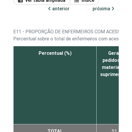
Ver tabla ampliada
Índice
anterior
próxima
E11 - PROPORÇÃO DE ENFERMEIROS COM ACESSO A 
Percentual sobre o total de enfermeiros com acesso a 
Percentual (%)
Gerar
pedidos de
materiais e
suprimentos
TOTAL
51