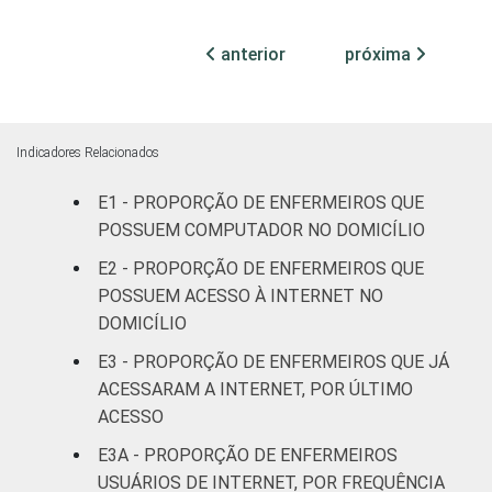
Com
anterior
próxima
internação
49
(até 50
leitos)
Indicadores Relacionados
Com
internação
E1 - PROPORÇÃO DE ENFERMEIROS QUE
62
(mais de
POSSUEM COMPUTADOR NO DOMICÍLIO
50 leitos)
E2 - PROPORÇÃO DE ENFERMEIROS QUE
POSSUEM ACESSO À INTERNET NO
FAIXA ETÁRIA
Até 30
42
DOMICÍLIO
anos
E3 - PROPORÇÃO DE ENFERMEIROS QUE JÁ
31 a 40
ACESSARAM A INTERNET, POR ÚLTIMO
59
anos
ACESSO
E3A - PROPORÇÃO DE ENFERMEIROS
41 anos ou
51
USUÁRIOS DE INTERNET, POR FREQUÊNCIA