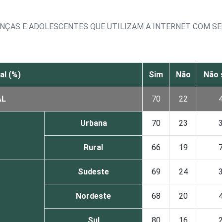
ANÇAS E ADOLESCENTES QUE UTILIZAM A INTERNET COM 
al (%)
Sim
Não
Não 
AL
70
22
Urbana
70
23
Rural
66
19
Sudeste
69
24
Nordeste
68
20
Sul
80
16