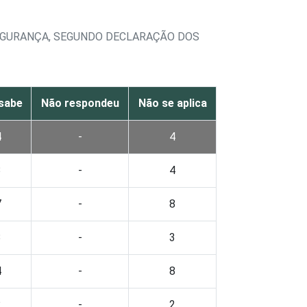
SEGURANÇA, SEGUNDO DECLARAÇÃO DOS
sabe
Não respondeu
Não se aplica
4
-
4
3
-
4
7
-
8
3
-
3
4
-
8
2
-
2