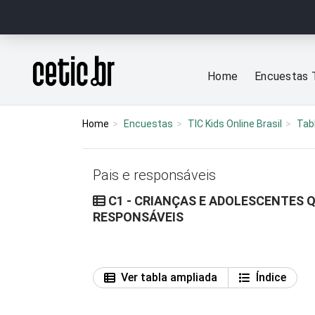
Ir para o conteúdo
Página inicial
Home
Encuestas 
Home
Encuestas
TIC Kids Online Brasil
Tab
Pais e responsáveis
C1 - CRIANÇAS E ADOLESCENTES 
RESPONSÁVEIS
Ver tabla ampliada
Índice