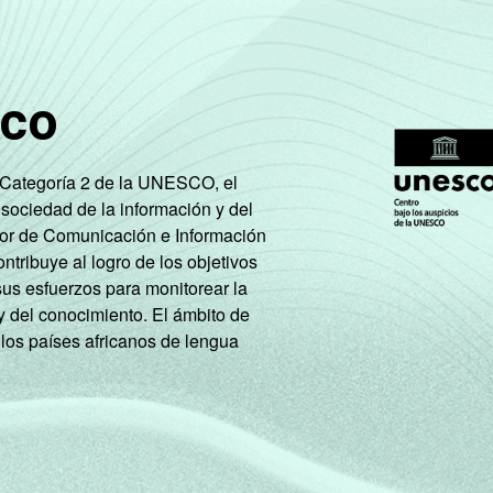
AB
72
24
C
72
22
sco
DE
65
21
e Categoría 2 de la UNESCO, el
de Estudos para o Desenvolvimento da Sociedade da Informação (
 sociedad de la información y del
 TIC Kids Online Brasil 2017.
tor de Comunicación e Información
tribuye al logro de los objetivos
sus esfuerzos para monitorear la
y del conocimiento. El ámbito de
 los países africanos de lengua