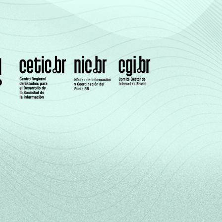
3
-
0
3
-
3
5
-
9
Cetic.br), Pesquisa sobre o Uso da Internet