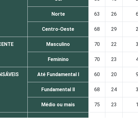
Norte
63
26
Centro-Oeste
68
29
CENTE
Masculino
70
22
Feminino
70
23
NSÁVEIS
Até Fundamental I
60
20
Fundamental II
68
24
Médio ou mais
75
23
OLESCENTE
De 9 a 10 anos
75
20
De 11 a 12 anos
69
24