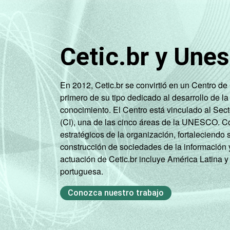
CLASSE SOCIAL
Cetic.br y Une
En 2012, Cetic.br se convirtió en un Centro d
Fonte: CGI.br/NIC.br, Centro Regional 
primero de su tipo dedicado al desarrollo de la
por Crianças e Adolescentes no Brasil –
conocimiento. El Centro está vinculado al Sec
(CI), una de las cinco áreas de la UNESCO. Con
estratégicos de la organización, fortaleciendo 
construcción de sociedades de la información 
actuación de Cetic.br incluye América Latina y
portuguesa.
Conozca nuestro trabajo