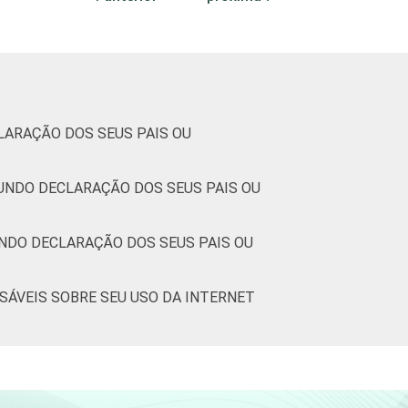
5
-
5
5
-
4
4
-
8
LARAÇÃO DOS SEUS PAIS OU
5
-
5
GUNDO DECLARAÇÃO DOS SEUS PAIS OU
3
-
2
UNDO DECLARAÇÃO DOS SEUS PAIS OU
2
-
0
NSÁVEIS SOBRE SEU USO DA INTERNET
0
-
21
2
-
4
2
-
1