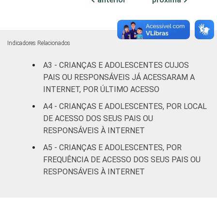
ESCOLARIDADE
Até
DOS PAIS OU
Fundamental
77
18
RESPONSÁVEIS
I
Indicadores Relacionados
Fundamental
83
13
II
A3 - CRIANÇAS E ADOLESCENTES CUJOS
PAIS OU RESPONSÁVEIS JÁ ACESSARAM A
Médio ou
INTERNET, POR ÚLTIMO ACESSO
91
7
mais
A4 - CRIANÇAS E ADOLESCENTES, POR LOCAL
DE ACESSO DOS SEUS PAIS OU
FAIXA ETÁRIA
De 9 a 10
89
10
RESPONSÁVEIS À INTERNET
DA CRIANÇA
anos
OU DO
A5 - CRIANÇAS E ADOLESCENTES, POR
ADOLESCENTE
De 11 a 12
FREQUÊNCIA DE ACESSO DOS SEUS PAIS OU
86
10
anos
RESPONSÁVEIS À INTERNET
De 13 a 14
88
10
anos