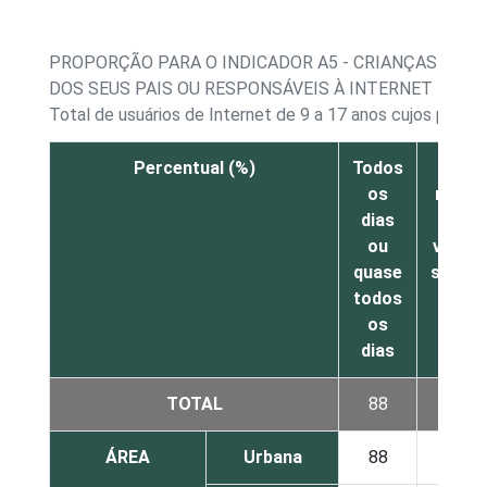
PROPORÇÃO PARA O INDICADOR A5 - CRIANÇAS E AD
DOS SEUS PAIS OU RESPONSÁVEIS À INTERNET
Total de usuários de Internet de 9 a 17 anos cujos pais o
Percentual (%)
Todos
Pelo
os
meno
dias
uma
ou
vez po
quase
seman
todos
os
dias
TOTAL
88
9
ÁREA
Urbana
88
9