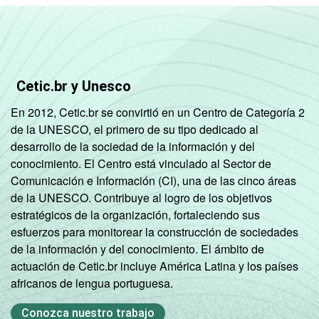
De 15 a 17
88
8
anos
RENDA
Até 1 SM
77
18
Cetic.br y Unesco
FAMILIAR
Mais de 1
En 2012, Cetic.br se convirtió en un Centro de Categoría 2
88
9
SM até 2 SM
de la UNESCO, el primero de su tipo dedicado al
desarrollo de la sociedad de la información y del
Mais de 2
conocimiento. El Centro está vinculado al Sector de
88
9
SM até 3 SM
Comunicación e Información (CI), una de las cinco áreas
de la UNESCO. Contribuye al logro de los objetivos
Mais de 3
estratégicos de la organización, fortaleciendo sus
95
4
SM
esfuerzos para monitorear la construcción de sociedades
de la información y del conocimiento. El ámbito de
Não tem
actuación de Cetic.br incluye América Latina y los países
52
24
renda
africanos de lengua portuguesa.
Conozca nuestro trabajo
Não sabe
91
7