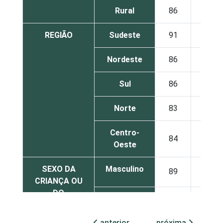
Rural
86
9
REGIÃO
Sudeste
91
7
Nordeste
86
11
Sul
86
12
Norte
83
12
Centro-
84
10
Oeste
SEXO DA
Masculino
89
8
CRIANÇA OU
DO
Feminino
86
11
ADOLESCENTE
anterior
próxima