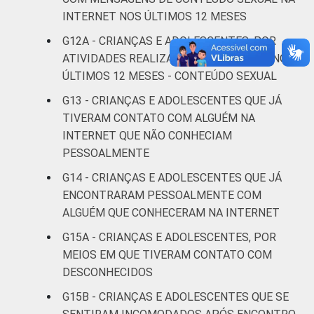
INTERNET NOS ÚLTIMOS 12 MESES
Não sabe
7
G12A - CRIANÇAS E ADOLESCENTES, POR
Não
ATIVIDADES REALIZADAS NA INTERNET NOS
6
respondeu
ÚLTIMOS 12 MESES - CONTEÚDO SEXUAL
G13 - CRIANÇAS E ADOLESCENTES QUE JÁ
CLASSE
AB
11
TIVERAM CONTATO COM ALGUÉM NA
SOCIAL
INTERNET QUE NÃO CONHECIAM
C
11
PESSOALMENTE
DE
13
G14 - CRIANÇAS E ADOLESCENTES QUE JÁ
ENCONTRARAM PESSOALMENTE COM
Fonte: CGI.br/NIC.br, Centro Regional de
ALGUÉM QUE CONHECERAM NA INTERNET
Estudos para o Desenvolvimento da
G15A - CRIANÇAS E ADOLESCENTES, POR
Sociedade da Informação (Cetic.br),
MEIOS EM QUE TIVERAM CONTATO COM
Pesquisa sobre o Uso da Internet por
DESCONHECIDOS
Crianças e Adolescentes no Brasil – TIC Kids
Online Brasil 2017. ¹Dados coletados por
G15B - CRIANÇAS E ADOLESCENTES QUE SE
meio de questionários de