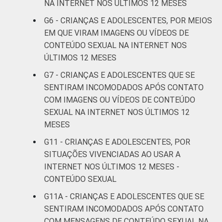
14
NA INTERNET NOS ÚLTIMOS 12 MESES
anos
G6 - CRIANÇAS E ADOLESCENTES, POR MEIOS
De 15 a 17
EM QUE VIRAM IMAGENS OU VÍDEOS DE
15
anos
CONTEÚDO SEXUAL NA INTERNET NOS
ÚLTIMOS 12 MESES
RENDA
Até 1 SM
13
G7 - CRIANÇAS E ADOLESCENTES QUE SE
FAMILIAR
SENTIRAM INCOMODADOS APÓS CONTATO
Mais de 1
11
COM IMAGENS OU VÍDEOS DE CONTEÚDO
SM até 2 SM
SEXUAL NA INTERNET NOS ÚLTIMOS 12
MESES
Mais de 2
11
SM até 3 SM
G11 - CRIANÇAS E ADOLESCENTES, POR
SITUAÇÕES VIVENCIADAS AO USAR A
Mais de 3
INTERNET NOS ÚLTIMOS 12 MESES -
13
SM
CONTEÚDO SEXUAL
G11A - CRIANÇAS E ADOLESCENTES QUE SE
Não tem
16
SENTIRAM INCOMODADOS APÓS CONTATO
renda
COM MENSAGENS DE CONTEÚDO SEXUAL NA