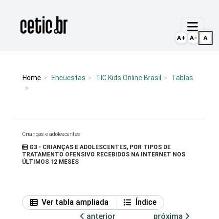
Ir para o conteúdo
Página inicial
A+
A-
A
Home
Encuestas
TIC Kids Online Brasil
Tablas
Crianças e adolescentes
G3 - CRIANÇAS E ADOLESCENTES, POR TIPOS DE
TRATAMENTO OFENSIVO RECEBIDOS NA INTERNET NOS
ÚLTIMOS 12 MESES
Ver tabla ampliada
Índice
anterior
próxima