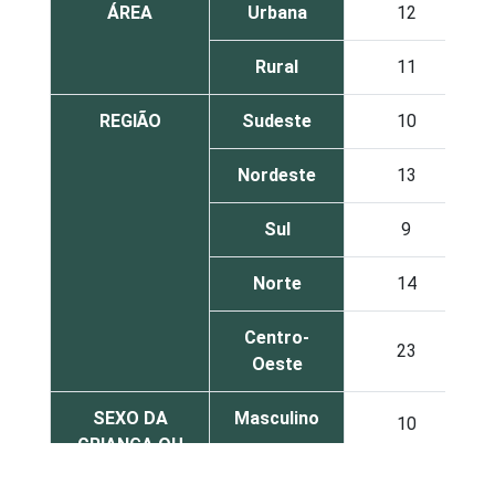
ÁREA
Urbana
12
Rural
11
REGIÃO
Sudeste
10
Nordeste
13
Sul
9
Norte
14
Centro-
23
Oeste
SEXO DA
Masculino
10
CRIANÇA OU
DO
Feminino
14