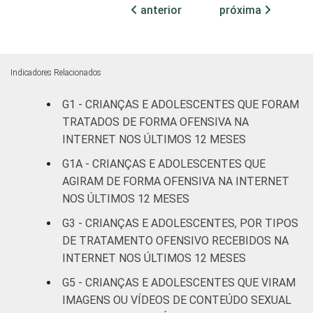
ADOLESCENTE
anterior
próxima
ESCOLARIDADE
Até
DOS PAIS OU
Fundamental
11
RESPONSÁVEIS
I
Indicadores Relacionados
Fundamental
G1 - CRIANÇAS E ADOLESCENTES QUE FORAM
9
II
TRATADOS DE FORMA OFENSIVA NA
INTERNET NOS ÚLTIMOS 12 MESES
Médio ou
13
G1A - CRIANÇAS E ADOLESCENTES QUE
mais
AGIRAM DE FORMA OFENSIVA NA INTERNET
NOS ÚLTIMOS 12 MESES
FAIXA ETÁRIA
De 9 a 10
-
DA CRIANÇA
anos
G3 - CRIANÇAS E ADOLESCENTES, POR TIPOS
OU DO
DE TRATAMENTO OFENSIVO RECEBIDOS NA
ADOLESCENTE
De 11 a 12
INTERNET NOS ÚLTIMOS 12 MESES
3
anos
G5 - CRIANÇAS E ADOLESCENTES QUE VIRAM
IMAGENS OU VÍDEOS DE CONTEÚDO SEXUAL
De 13 a 14