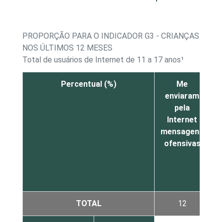
PROPORÇÃO PARA O INDICADOR G3 - CRIANÇAS E AD
NOS ÚLTIMOS 12 MESES
Total de usuários de Internet de 11 a 17 anos¹
Percentual (%)
Me
enviaram
n
pela
m
Internet
mensagens
ofensivas
TOTAL
12