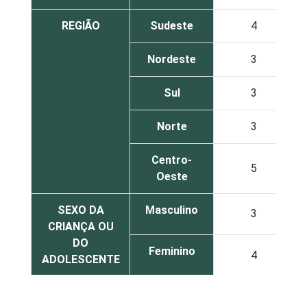
REGIÃO
Sudeste
4
Nordeste
3
Sul
3
Norte
3
Centro-
5
Oeste
SEXO DA
Masculino
3
CRIANÇA OU
DO
Feminino
4
ADOLESCENTE
ESCOLARIDADE
Até