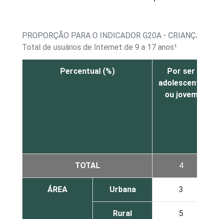
PROPORÇÃO PARA O INDICADOR G20A - CRIANÇAS E
Total de usuários de Internet de 9 a 17 anos¹
Percentual (%)
Por ser
adolescente
ou jovem
TOTAL
4
ÁREA
Urbana
3
Rural
5