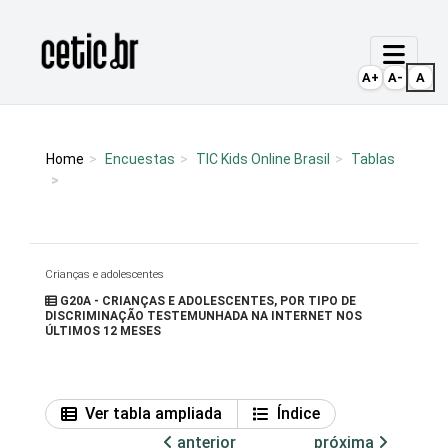
Ir para o conteúdo
Página inicial
A+
A-
A
Home
Encuestas
TIC Kids Online Brasil
Tablas
Crianças e adolescentes
G20A - CRIANÇAS E ADOLESCENTES, POR TIPO DE
DISCRIMINAÇÃO TESTEMUNHADA NA INTERNET NOS
ÚLTIMOS 12 MESES
Ver tabla ampliada
Índice
anterior
próxima