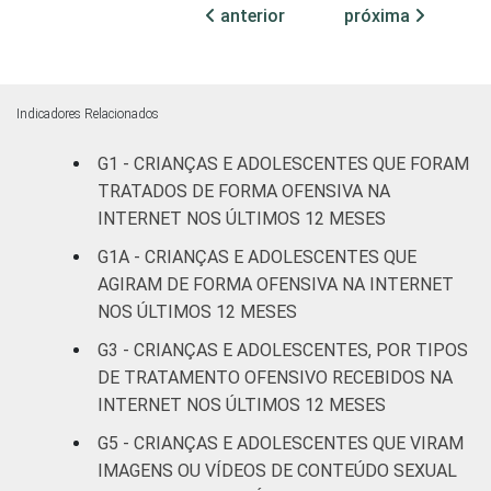
DOS PAIS OU
Fundamental
6
anterior
próxima
RESPONSÁVEIS
I
Fundamental
3
II
Indicadores Relacionados
G1 - CRIANÇAS E ADOLESCENTES QUE FORAM
Médio ou
3
mais
TRATADOS DE FORMA OFENSIVA NA
INTERNET NOS ÚLTIMOS 12 MESES
FAIXA ETÁRIA
De 9 a 10
G1A - CRIANÇAS E ADOLESCENTES QUE
2
DA CRIANÇA
anos
AGIRAM DE FORMA OFENSIVA NA INTERNET
OU DO
NOS ÚLTIMOS 12 MESES
ADOLESCENTE
De 11 a 12
2
G3 - CRIANÇAS E ADOLESCENTES, POR TIPOS
anos
DE TRATAMENTO OFENSIVO RECEBIDOS NA
De 13 a 14
INTERNET NOS ÚLTIMOS 12 MESES
3
anos
G5 - CRIANÇAS E ADOLESCENTES QUE VIRAM
IMAGENS OU VÍDEOS DE CONTEÚDO SEXUAL
De 15 a 17