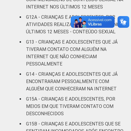
Não
2
INTERNET NOS ÚLTIMOS 12 MESES
respondeu
G12A - CRIANÇAS E ADOLESCENTES, POR
CLASSE
AB
2
ATIVIDADES REALIZADAS NA INTERNET NOS
SOCIAL
ÚLTIMOS 12 MESES - CONTEÚDO SEXUAL
C
4
G13 - CRIANÇAS E ADOLESCENTES QUE JÁ
TIVERAM CONTATO COM ALGUÉM NA
DE
4
INTERNET QUE NÃO CONHECIAM
PESSOALMENTE
Fonte: CGI.br/NIC.br, Centro Regional de
G14 - CRIANÇAS E ADOLESCENTES QUE JÁ
Estudos para o Desenvolvimento da
ENCONTRARAM PESSOALMENTE COM
Sociedade da Informação (Cetic.br),
Pesquisa sobre o Uso da Internet por
ALGUÉM QUE CONHECERAM NA INTERNET
Crianças e Adolescentes no Brasil – TIC Kids
G15A - CRIANÇAS E ADOLESCENTES, POR
Online Brasil 2017. ¹Dados coletados por
MEIOS EM QUE TIVERAM CONTATO COM
meio de questionários de
DESCONHECIDOS
autopreenchimento.
G15B - CRIANÇAS E ADOLESCENTES QUE SE