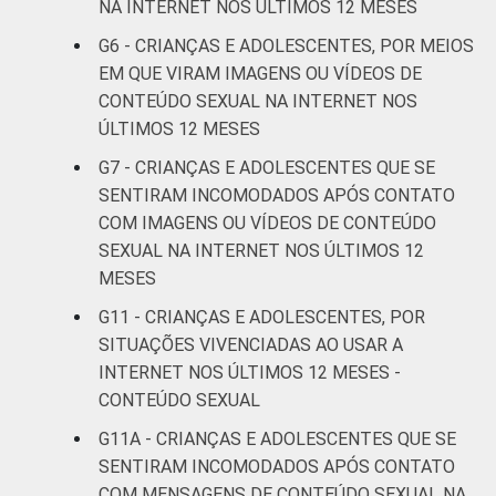
5
NA INTERNET NOS ÚLTIMOS 12 MESES
anos
G6 - CRIANÇAS E ADOLESCENTES, POR MEIOS
EM QUE VIRAM IMAGENS OU VÍDEOS DE
RENDA
Até 1 SM
6
FAMILIAR
CONTEÚDO SEXUAL NA INTERNET NOS
Mais de 1
ÚLTIMOS 12 MESES
4
SM até 2 SM
G7 - CRIANÇAS E ADOLESCENTES QUE SE
SENTIRAM INCOMODADOS APÓS CONTATO
Mais de 2
3
COM IMAGENS OU VÍDEOS DE CONTEÚDO
SM até 3 SM
SEXUAL NA INTERNET NOS ÚLTIMOS 12
MESES
Mais de 3
1
SM
G11 - CRIANÇAS E ADOLESCENTES, POR
SITUAÇÕES VIVENCIADAS AO USAR A
Não tem
INTERNET NOS ÚLTIMOS 12 MESES -
0
renda
CONTEÚDO SEXUAL
G11A - CRIANÇAS E ADOLESCENTES QUE SE
Não sabe
1
SENTIRAM INCOMODADOS APÓS CONTATO
COM MENSAGENS DE CONTEÚDO SEXUAL NA