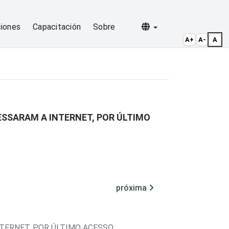
Selecionar idioma
ciones
Capacitación
Sobre
A+
A-
A
ESSARAM A INTERNET, POR ÚLTIMO
próxima
TERNET, POR ÚLTIMO ACESSO