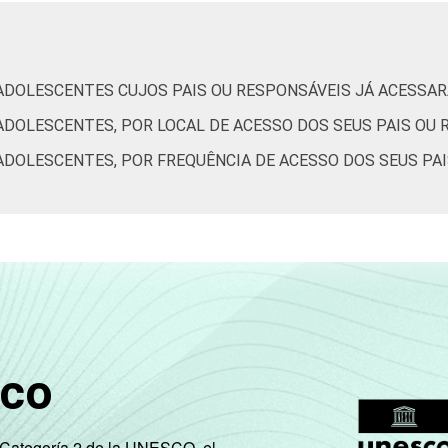
anos
11 a 12
70
1
anos
 ADOLESCENTES CUJOS PAIS OU RESPONSÁVEIS JÁ ACESSAR
ADOLESCENTES, POR LOCAL DE ACESSO DOS SEUS PAIS OU 
13 a 14
64
2
anos
ADOLESCENTES, POR FREQUÊNCIA DE ACESSO DOS SEUS PA
15 a 17
61
2
anos
é 1 SM
45
1
 de 1 SM
57
3
é 2 SM
sco
 de 2 SM
71
3
é 3 SM
e Categoría 2 de la UNESCO, el