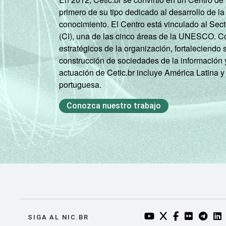
Mais
primero de su tipo dedicado al desarrollo de la
conocimiento. El Centro está vinculado al Sec
CLASSE SOCIAL 2008
(CI), una de las cinco áreas de la UNESCO. Con
estratégicos de la organización, fortaleciendo 
construcción de sociedades de la información 
actuación de Cetic.br incluye América Latina y
portuguesa.
Conozca nuestro trabajo
CLASSE SOCIAL 2015
1
Base: 23.380.494 usuários de Interne
2
Considera-se 'usuário' aquele que uti
Publicação dos dados em: 10/10/2016
YOUTUBE DO NIC.BR
TWITTER DO NIC
FACEBOOK DO
FLICKR DO
TELEGR
LI
SIGA AL NIC.BR
correcao-dos-resultados-da-pesquisa-t