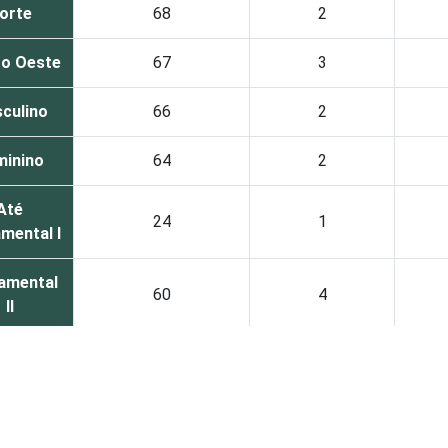
orte
68
2
ro Oeste
67
3
culino
66
2
minino
64
2
Até
24
1
mental I
amental
60
4
II
dio ou
88
2
mais
9 a 10
72
3