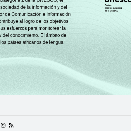
 de 3 SM
84
1
 sociedad de la información y del
tor de Comunicación e Información
AB
86
1
tribuye al logro de los objetivos
sus esfuerzos para monitorear la
y del conocimiento. El ámbito de
C
63
3
 los países africanos de lengua
DE
31
1
AB
86
1
C
68
3
DE
37
1
t de 9 a 17 anos. Resposta estimulada. Dados coletados entre n
lizou a Internet pelo menos uma vez nos três meses que anteced
. Correção dos dados em: 28/10/2016. Mais informações em:
ht
 (ABRE EM NOVA ABA)
.BR (ABRE EM NOVA ABA)
 NIC.BR (ABRE EM NOVA ABA)
 NIC.BR (ABRE EM NOVA ABA)
AM DO NIC.BR (ABRE EM NOVA ABA)
NKEDIN DO NIC.BR (ABRE EM NOVA ABA)
INSTAGRAM DO NIC.BR (ABRE EM NOVA ABA)
RSS DO NIC.BR (ABRE EM NOVA ABA)
ic-kids-online-brasil-2015/