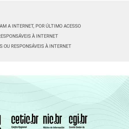
1
0
6
20
AM A INTERNET, POR ÚLTIMO ACESSO
RESPONSÁVEIS À INTERNET
1
0
8
24
IS OU RESPONSÁVEIS À INTERNET
3
0
4
31
2
0
7
45
1
0
7
32
2
0
4
19