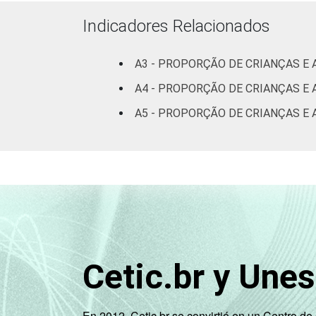
DO ADOLESCENTE
Indicadores Relacionados
De 
A3 - PROPORÇÃO DE CRIANÇAS E
A4 - PROPORÇÃO DE CRIANÇAS E 
De 
A5 - PROPORÇÃO DE CRIANÇAS E 
De 
RENDA FAMILIAR
At
Mais
at
Cetic.br y Une
Mais
at
En 2012, Cetic.br se convirtió en un Centro d