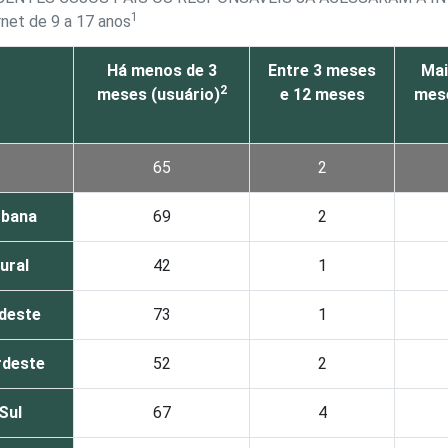
1
rnet de 9 a 17 anos
Há menos de 3
Entre 3 meses
Mai
2
meses (usuário)
e 12 meses
mes
65
2
rbana
69
2
ural
42
1
deste
73
1
rdeste
52
2
Sul
67
4