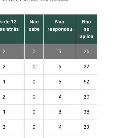
s de 12
Não
Não
Não
es atrás
sabe
respondeu
se
aplica
2
0
6
25
2
0
6
22
1
0
5
52
2
0
4
20
1
0
8
38
2
0
4
23