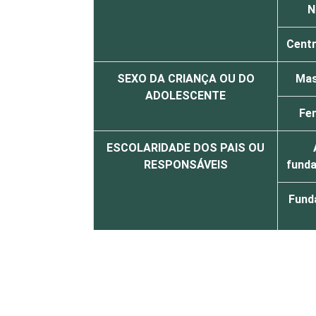
N
Cent
SEXO DA CRIANÇA OU DO
Mas
ADOLESCENTE
Fe
ESCOLARIDADE DOS PAIS OU
RESPONSÁVEIS
funda
Fund
Mé
FAIXA ETÁRIA DA CRIANÇA OU
De 