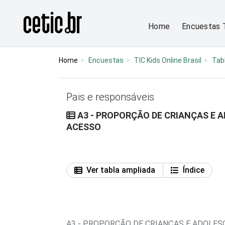
Ir para o conteúdo
Página inicial
Home
Encuestas 
Home
Encuestas
TIC Kids Online Brasil
Tab
Pais e responsáveis
A3 - PROPORÇÃO DE CRIANÇAS E 
ACESSO
Ver tabla ampliada
Índice
A3 - PROPORÇÃO DE CRIANÇAS E ADOLES