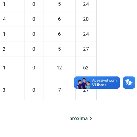
1
0
5
24
4
0
6
20
1
0
6
24
2
0
5
27
1
0
12
62
3
0
7
27
1
0
2
7
próxima
0
0
4
21