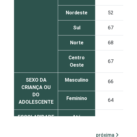
Nordeste
52
Sul
67
Norte
68
Centro
67
Oeste
SEXO DA
Masculino
66
CRIANÇA OU
DO
Feminino
64
ADOLESCENTE
ESCOLARIDADE
Até
DOS PAIS OU
fundamental
24
RESPONSÁVEIS
I
próxima