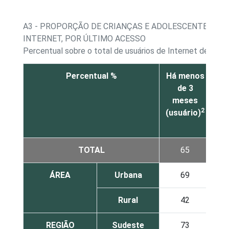
A3 - PROPORÇÃO DE CRIANÇAS E ADOLESCENTES CUJ
INTERNET, POR ÚLTIMO ACESSO
Percentual sobre o total de usuários de Internet de 9 a 
Percentual %
Há menos
En
de 3
meses
me
2
(usuário)
e
me
TOTAL
65
ÁREA
Urbana
69
Rural
42
REGIÃO
Sudeste
73