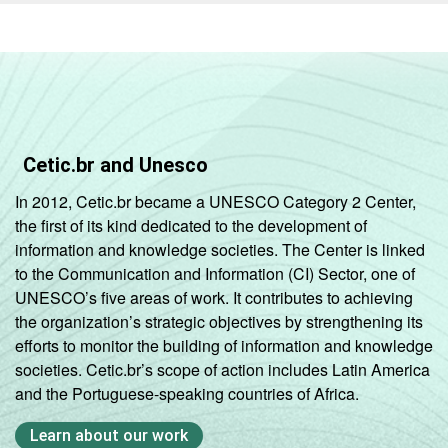
RENDA
Até 1 SM
45
FAMILIAR
Mais de 1
57
SM até 2 SM
Mais de 2
71
Cetic.br and Unesco
SM até 3 SM
In 2012, Cetic.br became a UNESCO Category 2 Center,
Mais de 3
the first of its kind dedicated to the development of
84
SM
information and knowledge societies. The Center is linked
to the Communication and Information (CI) Sector, one of
CLASSE
AB
86
UNESCO’s five areas of work. It contributes to achieving
SOCIAL 2008
the organization’s strategic objectives by strengthening its
C
63
efforts to monitor the building of information and knowledge
societies. Cetic.br’s scope of action includes Latin America
DE
31
and the Portuguese-speaking countries of Africa.
Learn about our work
CLASSE
AB
86