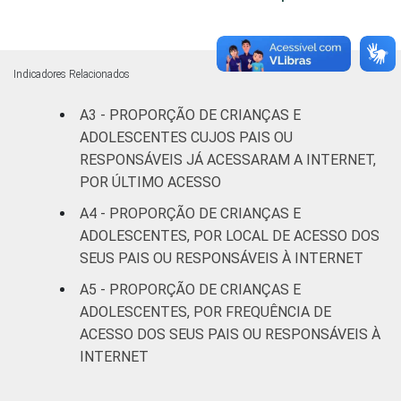
Fundamental
60
II
Indicadores Relacionados
Médio ou
88
A3 - PROPORÇÃO DE CRIANÇAS E
mais
ADOLESCENTES CUJOS PAIS OU
FAIXA ETÁRIA
De 9 a 10
RESPONSÁVEIS JÁ ACESSARAM A INTERNET,
72
DA CRIANÇA
anos
POR ÚLTIMO ACESSO
OU DO
A4 - PROPORÇÃO DE CRIANÇAS E
ADOLESCENTE
De 11 a 12
70
ADOLESCENTES, POR LOCAL DE ACESSO DOS
anos
SEUS PAIS OU RESPONSÁVEIS À INTERNET
A5 - PROPORÇÃO DE CRIANÇAS E
De 13 a 14
64
anos
ADOLESCENTES, POR FREQUÊNCIA DE
ACESSO DOS SEUS PAIS OU RESPONSÁVEIS À
De 15 a 17
INTERNET
61
anos