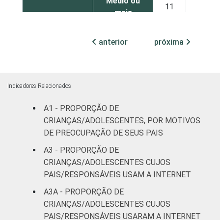
Médio ou
11
36
mais
FAIXA ETÁRIA
De 9 a 10
anterior
próxima
22
39
DA CRIANÇA
anos
OU DO
ADOLESCENTE
De 11 a 12
20
37
anos
Indicadores Relacionados
A1 - PROPORÇÃO DE
De 13 a 14
13
28
anos
CRIANÇAS/ADOLESCENTES, POR MOTIVOS
DE PREOCUPAÇÃO DE SEUS PAIS
De 15 a 17
A3 - PROPORÇÃO DE
12
24
anos
CRIANÇAS/ADOLESCENTES CUJOS
PAIS/RESPONSÁVEIS USAM A INTERNET
RENDA
Até 1 SM
28
23
FAMILIAR
A3A - PROPORÇÃO DE
CRIANÇAS/ADOLESCENTES CUJOS
Mais de 1
18
36
SM até 2 SM
PAIS/RESPONSÁVEIS USARAM A INTERNET