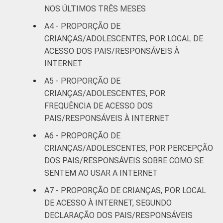
NOS ÚLTIMOS TRÊS MESES
Mais de 2
A4 - PROPORÇÃO DE
13
26
SM até 3 SM
CRIANÇAS/ADOLESCENTES, POR LOCAL DE
ACESSO DOS PAIS/RESPONSÁVEIS À
Mais de 3
10
30
INTERNET
SM
A5 - PROPORÇÃO DE
CLASSE
AB
11
27
CRIANÇAS/ADOLESCENTES, POR
SOCIAL
FREQUÊNCIA DE ACESSO DOS
C
15
34
PAIS/RESPONSÁVEIS À INTERNET
A6 - PROPORÇÃO DE
DE
29
22
CRIANÇAS/ADOLESCENTES, POR PERCEPÇÃO
DOS PAIS/RESPONSÁVEIS SOBRE COMO SE
¹Base: 2 261 usuários de Internet de 9 a 17
SENTEM AO USAR A INTERNET
anos. Respostas estimuladas. Dados
A7 - PROPORÇÃO DE CRIANÇAS, POR LOCAL
coletados entre setembro de 2013 e janeiro
DE ACESSO À INTERNET, SEGUNDO
de 2014.
Fonte: NIC.br - set/2013 a jan/2014
DECLARAÇÃO DOS PAIS/RESPONSÁVEIS