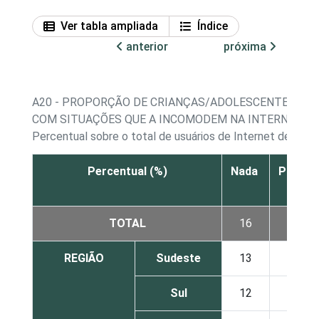
Ver tabla ampliada
Índice
anterior
próxima
A20 - PROPORÇÃO DE CRIANÇAS/ADOLESCENTES, POR
COM SITUAÇÕES QUE A INCOMODEM NA INTERNET, S
Percentual sobre o total de usuários de Internet de 9 a 
Percentual (%)
Nada
Pouco
TOTAL
16
30
REGIÃO
Sudeste
13
28
Sul
12
59