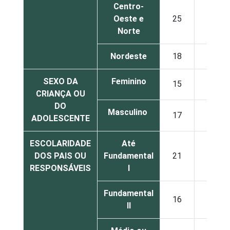
Centro-
Oeste e
25
23
Norte
Nordeste
18
23
SEXO DA
Feminino
15
33
CRIANÇA OU
DO
Masculino
17
27
ADOLESCENTE
ESCOLARIDADE
Até
DOS PAIS OU
Fundamental
21
24
RESPONSÁVEIS
I
Fundamental
16
28
II