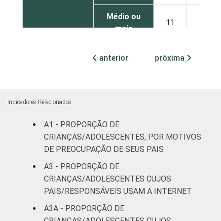
Médio ou
11
36
mais
FAIXA ETÁRIA
De 9 a 10
anterior
próxima
22
39
DA CRIANÇA
anos
OU DO
ADOLESCENTE
De 11 a 12
20
37
anos
Indicadores Relacionados
A1 - PROPORÇÃO DE
De 13 a 14
13
28
anos
CRIANÇAS/ADOLESCENTES, POR MOTIVOS
DE PREOCUPAÇÃO DE SEUS PAIS
De 15 a 17
A3 - PROPORÇÃO DE
12
24
anos
CRIANÇAS/ADOLESCENTES CUJOS
PAIS/RESPONSÁVEIS USAM A INTERNET
RENDA
Até 1 SM
28
23
FAMILIAR
A3A - PROPORÇÃO DE
CRIANÇAS/ADOLESCENTES CUJOS
Mais de 1