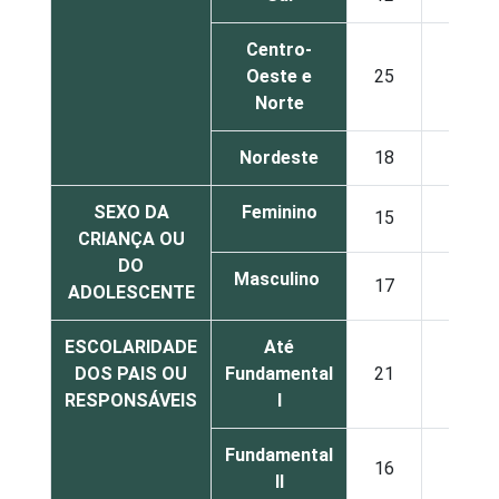
Centro-
Oeste e
25
23
Norte
Nordeste
18
23
SEXO DA
Feminino
15
33
CRIANÇA OU
DO
Masculino
17
27
ADOLESCENTE
ESCOLARIDADE
Até
DOS PAIS OU
Fundamental
21
24
RESPONSÁVEIS
I
Fundamental
16
28
II