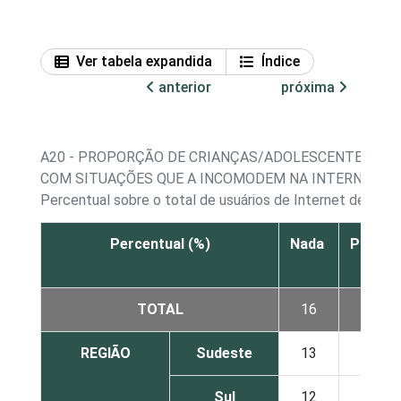
Ver tabela expandida
Índice
anterior
próxima
A20 - PROPORÇÃO DE CRIANÇAS/ADOLESCENTES, POR
COM SITUAÇÕES QUE A INCOMODEM NA INTERNET, S
Percentual sobre o total de usuários de Internet de 9 a 
Percentual (%)
Nada
Pouco
TOTAL
16
30
REGIÃO
Sudeste
13
28
Sul
12
59