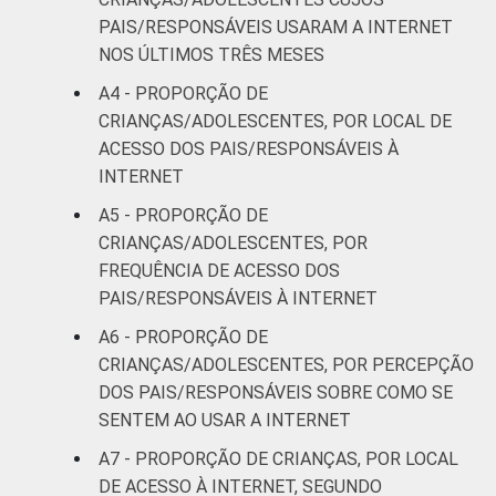
18
36
SM até 2 SM
PAIS/RESPONSÁVEIS USARAM A INTERNET
NOS ÚLTIMOS TRÊS MESES
Mais de 2
A4 - PROPORÇÃO DE
13
26
SM até 3 SM
CRIANÇAS/ADOLESCENTES, POR LOCAL DE
ACESSO DOS PAIS/RESPONSÁVEIS À
Mais de 3
10
30
INTERNET
SM
A5 - PROPORÇÃO DE
CLASSE
AB
11
27
CRIANÇAS/ADOLESCENTES, POR
SOCIAL
FREQUÊNCIA DE ACESSO DOS
C
15
34
PAIS/RESPONSÁVEIS À INTERNET
A6 - PROPORÇÃO DE
DE
29
22
CRIANÇAS/ADOLESCENTES, POR PERCEPÇÃO
DOS PAIS/RESPONSÁVEIS SOBRE COMO SE
¹Base: 2 261 usuários de Internet de 9 a 17
SENTEM AO USAR A INTERNET
anos. Respostas estimuladas. Dados
A7 - PROPORÇÃO DE CRIANÇAS, POR LOCAL
coletados entre setembro de 2013 e janeiro
DE ACESSO À INTERNET, SEGUNDO
de 2014.