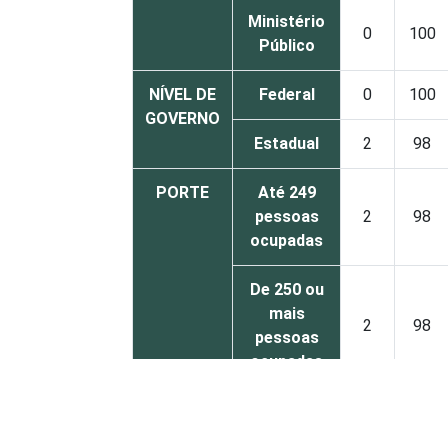
Ministério
0
100
Público
NÍVEL DE
Federal
0
100
GOVERNO
Estadual
2
98
PORTE
Até 249
pessoas
2
98
ocupadas
De 250 ou
mais
2
98
pessoas
ocupadas
Não
0
100
declarado