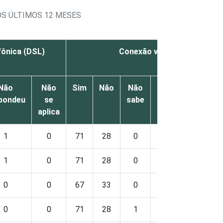
OS ÚLTIMOS 12 MESES
fônica (DSL)
Conexão via cabo
Não
Não
Sim
Não
Não
Não
Nã
pondeu
se
sabe
respondeu
s
aplica
apl
1
0
71
28
0
1
0
1
0
71
28
0
1
0
0
0
67
33
0
0
0
0
0
71
28
1
0
0