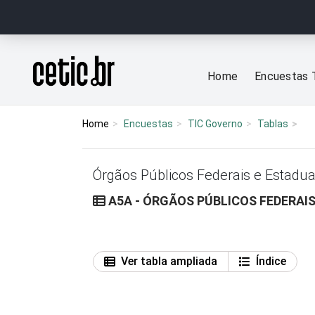
Ir para o conteúdo
Página inicial
Home
Encuestas 
Home
Encuestas
TIC Governo
Tablas
Órgãos Públicos Federais e Estadua
A5A - ÓRGÃOS PÚBLICOS FEDERAIS
Ver tabla ampliada
Índice