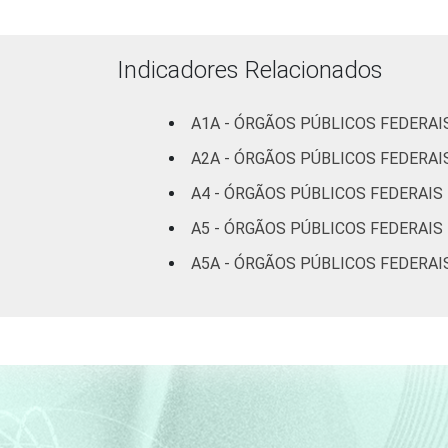
Fonte: CGI.br/NIC.br, Centro Regional 
tecnologias de informação e comunicaçã
Indicadores Relacionados
A1A - ÓRGÃOS PÚBLICOS FEDERA
A2A - ÓRGÃOS PÚBLICOS FEDERA
A4 - ÓRGÃOS PÚBLICOS FEDERAIS
A5 - ÓRGÃOS PÚBLICOS FEDERAIS
A5A - ÓRGÃOS PÚBLICOS FEDERAI