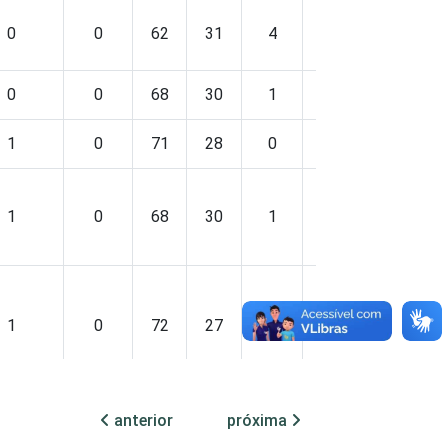
0
0
62
31
4
4
0
0
0
68
30
1
1
0
1
0
71
28
0
1
0
1
0
68
30
1
1
0
1
0
72
27
0
0
0
anterior
próxima
0
0
72
26
0
2
0