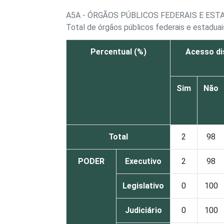
A5A - ÓRGÃOS PÚBLICOS FEDERAIS E EST
Total de órgãos públicos federais e estadua
Percentual (%)
Acesso di
Sim
Não
Total
2
98
PODER
Executivo
2
98
Legislativo
0
100
Judiciário
0
100