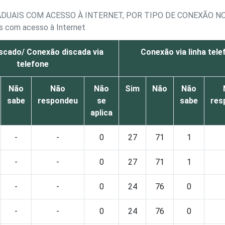
ADUAIS COM ACESSO À INTERNET, POR TIPO DE CONEXÃO N
is com acesso à Internet
scado/ Conexão discada via
Conexão via linha tele
telefone
Não
Não
Não
Sim
Não
Não
sabe
respondeu
se
sabe
res
aplica
-
-
0
27
71
1
-
-
0
27
71
1
-
-
0
24
76
0
-
-
0
24
76
0