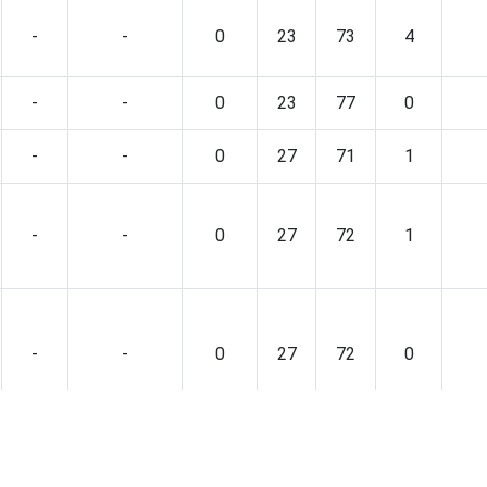
-
-
0
23
73
4
-
-
0
23
77
0
-
-
0
27
71
1
-
-
0
27
72
1
-
-
0
27
72
0
-
-
0
29
69
2