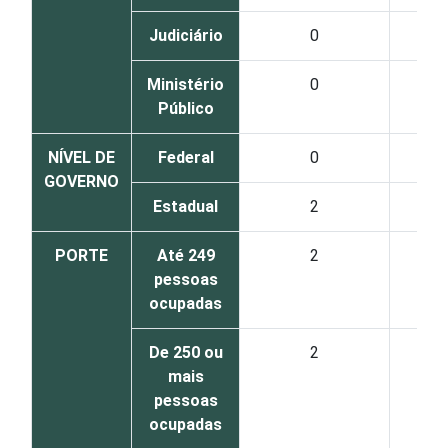
Judiciário
0
Ministério
0
Público
NÍVEL DE
Federal
0
GOVERNO
Estadual
2
PORTE
Até 249
2
pessoas
ocupadas
De 250 ou
2
mais
pessoas
ocupadas