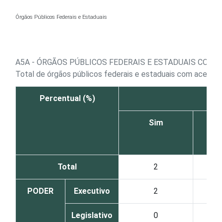
Ir para o conteúdo
Órgãos Públicos Federais e Estaduais
A5A - ÓRGÃOS PÚBLICOS FEDERAIS E ESTADUAIS COM 
Total de órgãos públicos federais e estaduais com acesso 
Percentual (%)
A
Sim
Total
2
PODER
Executivo
2
Legislativo
0