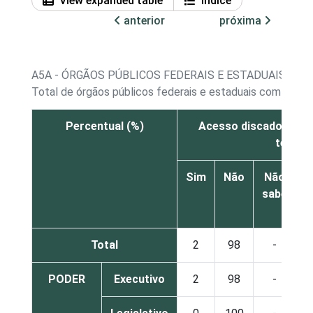
View expanded table
Índice
anterior
próxima
A5A - ÓRGÃOS PÚBLICOS FEDERAIS E ESTADUAIS COM
Total de órgãos públicos federais e estaduais com acess
Percentual (%)
Acesso discado/ Cone
telefo
Sim
Não
Não
sabe
r
Total
2
98
-
PODER
Executivo
2
98
-