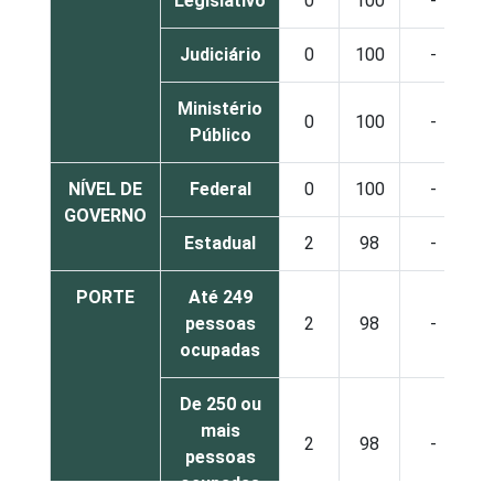
Legislativo
0
100
-
Judiciário
0
100
-
Ministério
0
100
-
Público
NÍVEL DE
Federal
0
100
-
GOVERNO
Estadual
2
98
-
PORTE
Até 249
pessoas
2
98
-
ocupadas
De 250 ou
mais
2
98
-
pessoas
ocupadas