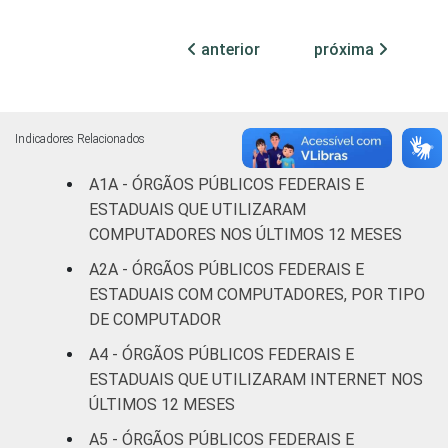
Não
anterior
próxima
0
100
-
declarado
Fonte: CGI.br/NIC.br, Centro Regional de
Estudos para o Desenvolvimento da
Indicadores Relacionados
Sociedade da Informação (Cetic.br),
A1A - ÓRGÃOS PÚBLICOS FEDERAIS E
Pesquisa sobre o uso das tecnologias de
ESTADUAIS QUE UTILIZARAM
informação e comunicação no setor público
COMPUTADORES NOS ÚLTIMOS 12 MESES
brasileiro - TIC Governo Eletrônico 2019.
A2A - ÓRGÃOS PÚBLICOS FEDERAIS E
ESTADUAIS COM COMPUTADORES, POR TIPO
DE COMPUTADOR
A4 - ÓRGÃOS PÚBLICOS FEDERAIS E
ESTADUAIS QUE UTILIZARAM INTERNET NOS
ÚLTIMOS 12 MESES
A5 - ÓRGÃOS PÚBLICOS FEDERAIS E