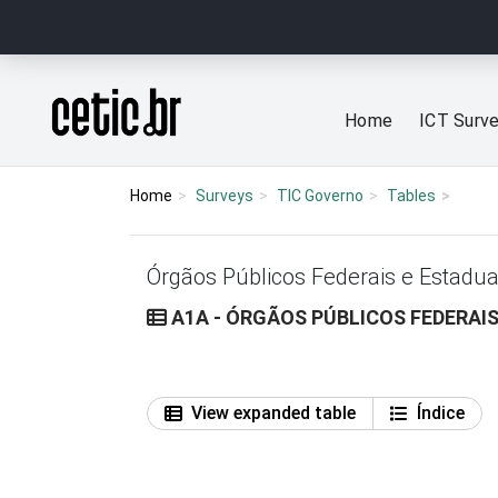
Ir para o conteúdo
Página inicial
Home
ICT Surv
Home
Surveys
TIC Governo
Tables
Órgãos Públicos Federais e Estadua
A1A - ÓRGÃOS PÚBLICOS FEDERAI
View expanded table
Índice