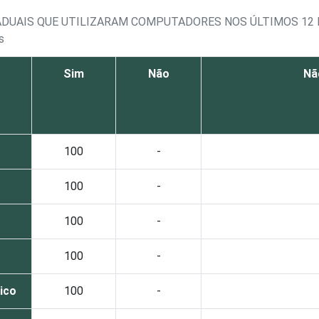
TADUAIS QUE UTILIZARAM COMPUTADORES NOS ÚLTIMOS 12
s
Sim
Não
Nã
100
-
100
-
100
-
100
-
lico
100
-