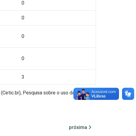
0
0
0
0
3
(Cetic.br), Pesquisa sobre o uso das
próxima