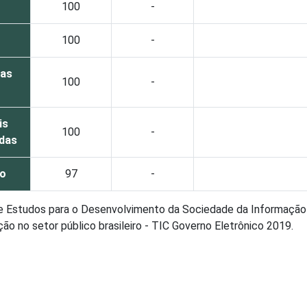
100
-
100
-
oas
100
-
is
100
-
das
do
97
-
de Estudos para o Desenvolvimento da Sociedade da Informação 
o no setor público brasileiro - TIC Governo Eletrônico 2019.