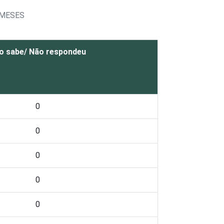
 MESES
o sabe/ Não respondeu
0
0
0
0
0