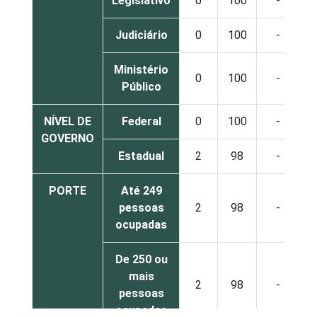
Legislativo
0
100
-
Judiciário
0
100
-
Ministério
0
100
-
Público
NÍVEL DE
Federal
0
100
-
GOVERNO
Estadual
2
98
-
PORTE
Até 249
pessoas
2
98
-
ocupadas
De 250 ou
mais
2
98
-
pessoas
ocupadas