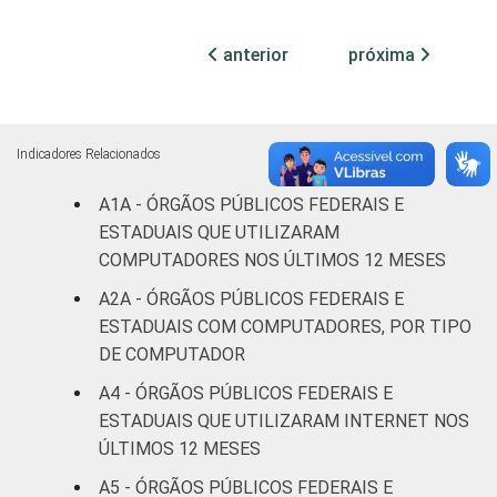
Não
anterior
próxima
0
100
-
declarado
Fonte: CGI.br/NIC.br, Centro Regional de
Estudos para o Desenvolvimento da
Indicadores Relacionados
Sociedade da Informação (Cetic.br),
A1A - ÓRGÃOS PÚBLICOS FEDERAIS E
Pesquisa sobre o uso das tecnologias de
ESTADUAIS QUE UTILIZARAM
informação e comunicação no setor público
COMPUTADORES NOS ÚLTIMOS 12 MESES
brasileiro - TIC Governo Eletrônico 2019.
A2A - ÓRGÃOS PÚBLICOS FEDERAIS E
ESTADUAIS COM COMPUTADORES, POR TIPO
DE COMPUTADOR
A4 - ÓRGÃOS PÚBLICOS FEDERAIS E
ESTADUAIS QUE UTILIZARAM INTERNET NOS
ÚLTIMOS 12 MESES
A5 - ÓRGÃOS PÚBLICOS FEDERAIS E