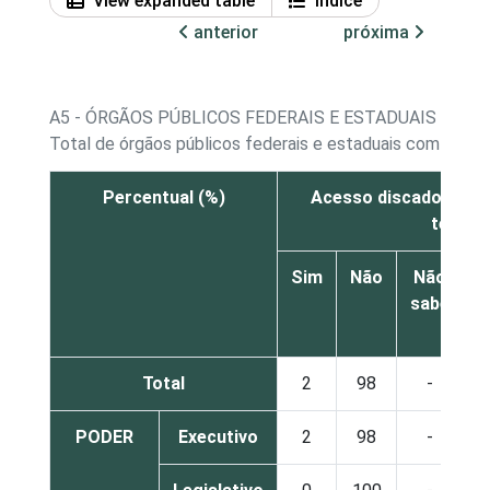
View expanded table
Índice
anterior
próxima
A5 - ÓRGÃOS PÚBLICOS FEDERAIS E ESTADUAIS COM 
Total de órgãos públicos federais e estaduais com acess
Percentual (%)
Acesso discado/ Cone
telefo
Sim
Não
Não
sabe
r
Total
2
98
-
PODER
Executivo
2
98
-