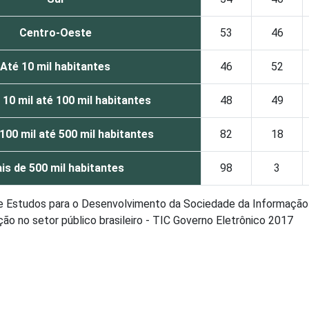
Centro-Oeste
53
46
Até 10 mil habitantes
46
52
 10 mil até 100 mil habitantes
48
49
100 mil até 500 mil habitantes
82
18
is de 500 mil habitantes
98
3
de Estudos para o Desenvolvimento da Sociedade da Informação 
o no setor público brasileiro - TIC Governo Eletrônico 2017