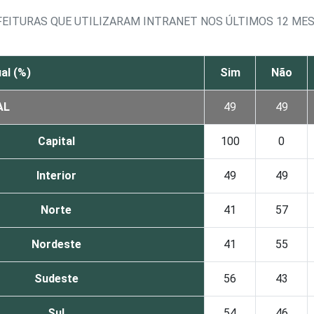
FEITURAS QUE UTILIZARAM INTRANET NOS ÚLTIMOS 12 ME
al (%)
Sim
Não
AL
49
49
Capital
100
0
Interior
49
49
Norte
41
57
Nordeste
41
55
Sudeste
56
43
Sul
54
46