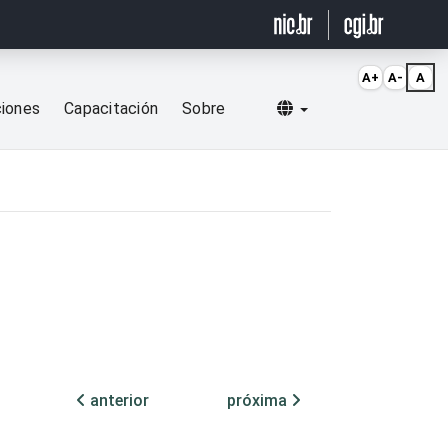
A+
A-
A
Selecionar idioma
ciones
Capacitación
Sobre
anterior
próxima