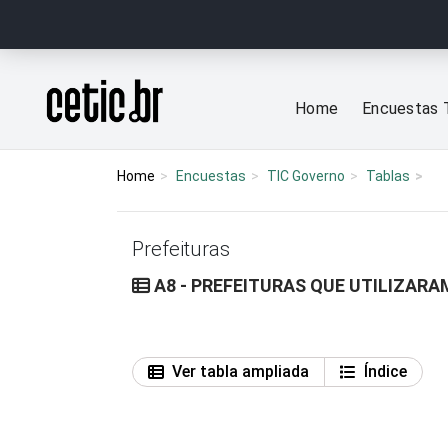
Ir para o conteúdo
Página inicial
Home
Encuestas 
Home
Encuestas
TIC Governo
Tablas
Prefeituras
A8 - PREFEITURAS QUE UTILIZARA
Ver tabla ampliada
Índice