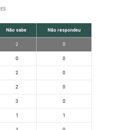
SES
Não sabe
Não respondeu
2
0
0
0
2
0
2
0
3
0
1
1
1
0