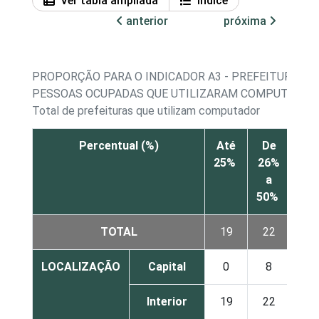
Ver tabla ampliada
Índice
anterior
próxima
PROPORÇÃO PARA O INDICADOR A3 - PREFEITURAS, 
PESSOAS OCUPADAS QUE UTILIZARAM COMPUTADORE
Total de prefeituras que utilizam computador
Percentual (%)
Até
De
De
25%
26%
51
a
a
50%
75
TOTAL
19
22
19
LOCALIZAÇÃO
Capital
0
8
31
Interior
19
22
19