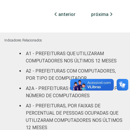
Mais de
anterior
próxima
100 mil
até 500
14
25
21
mil
habitantes
Indicadores Relacionados
A1 - PREFEITURAS QUE UTILIZARAM
Mais de
500 mil
5
20
25
COMPUTADORES NOS ÚLTIMOS 12 MESES
habitantes
A2 - PREFEITURAS COM COMPUTADORES,
POR TIPO DE COMPUTADOR
Fonte: CGI.br/NIC.br, Centro Regional de
A2A - PREFEITURAS COM COMPUTADOR, POR
Estudos para o Desenvolvimento da
NÚMERO DE COMPUTADORES
Sociedade da Informação (Cetic.br),
Pesquisa sobre o uso das tecnologias de
A3 - PREFEITURAS, POR FAIXAS DE
informação e comunicação no setor público
PERCENTUAL DE PESSOAS OCUPADAS QUE
brasileiro - TIC Governo Eletrônico 2017
UTILIZARAM COMPUTADORES NOS ÚLTIMOS
12 MESES