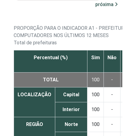
próxima
PROPORÇÃO PARA O INDICADOR A1 - PREFEITURAS Q
COMPUTADORES NOS ÚLTIMOS 12 MESES
Total de prefeituras
Percentual (%)
Sim
Não
Não
sabe
TOTAL
100
-
-
LOCALIZAÇÃO
Capital
100
-
-
Interior
100
-
-
REGIÃO
Norte
100
-
-