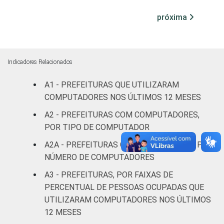
100 mil
até 500
100
-
-
próxima
mil
habitantes
Mais de
Indicadores Relacionados
500 mil
100
-
-
A1 - PREFEITURAS QUE UTILIZARAM
habitantes
COMPUTADORES NOS ÚLTIMOS 12 MESES
Fonte: CGI.br/NIC.br, Centro Regional de
A2 - PREFEITURAS COM COMPUTADORES,
Estudos para o Desenvolvimento da
POR TIPO DE COMPUTADOR
Sociedade da Informação (Cetic.br),
A2A - PREFEITURAS COM COMPUTADOR, POR
Pesquisa sobre o uso das tecnologias de
NÚMERO DE COMPUTADORES
informação e comunicação no setor público
brasileiro - TIC Governo Eletrônico 2017
A3 - PREFEITURAS, POR FAIXAS DE
PERCENTUAL DE PESSOAS OCUPADAS QUE
UTILIZARAM COMPUTADORES NOS ÚLTIMOS
12 MESES