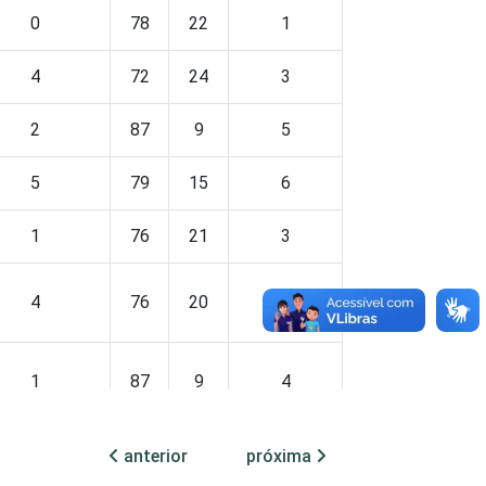
0
78
22
1
4
72
24
3
2
87
9
5
5
79
15
6
1
76
21
3
4
76
20
4
1
87
9
4
anterior
próxima
0
94
6
0