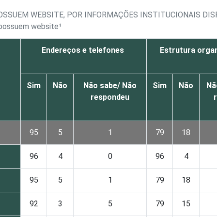
OSSUEM WEBSITE, POR INFORMAÇÕES INSTITUCIONAIS DIS
e possuem website¹
Endereços e telefones
Estrutura orga
Sim
Não
Não sabe/ Não
Sim
Não
Nã
respondeu
95
5
1
79
18
96
4
0
96
4
95
5
1
79
18
92
3
5
79
15