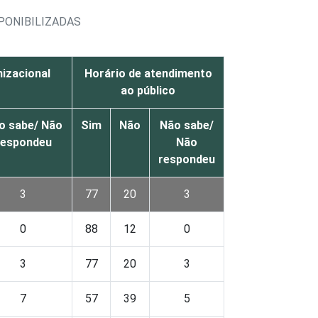
PONIBILIZADAS
nizacional
Horário de atendimento
ao público
o sabe/ Não
Sim
Não
Não sabe/
respondeu
Não
respondeu
3
77
20
3
0
88
12
0
3
77
20
3
7
57
39
5