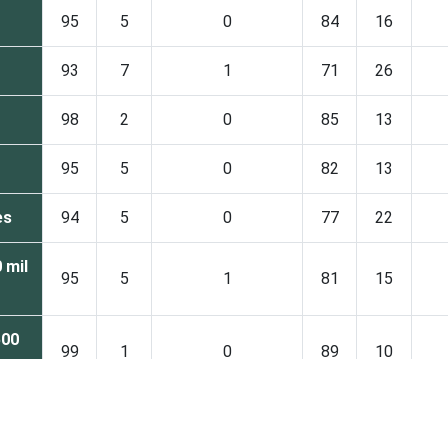
95
5
0
84
16
93
7
1
71
26
98
2
0
85
13
95
5
0
82
13
es
94
5
0
77
22
 mil
95
5
1
81
15
500
99
1
0
89
10
94
6
0
94
6