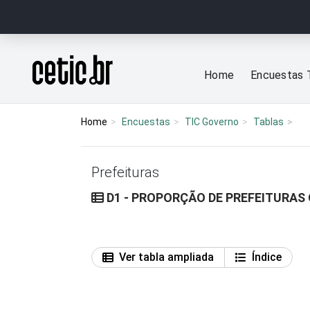
Ir para o conteúdo
Página inicial
Home
Encuestas 
Home
Encuestas
TIC Governo
Tablas
Prefeituras
D1 - PROPORÇÃO DE PREFEITURAS
Ver tabla ampliada
Índice