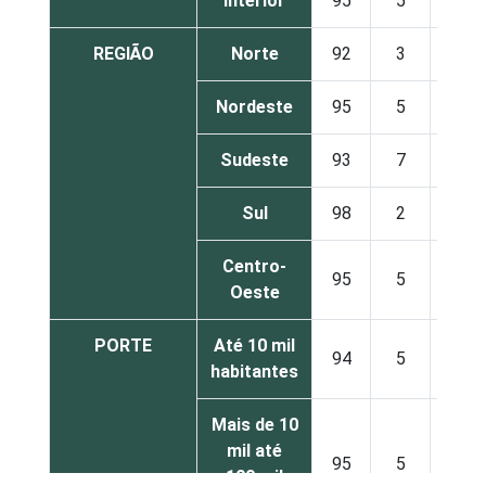
Interior
95
5
REGIÃO
Norte
92
3
Nordeste
95
5
Sudeste
93
7
Sul
98
2
Centro-
95
5
Oeste
PORTE
Até 10 mil
94
5
habitantes
Mais de 10
mil até
95
5
100 mil