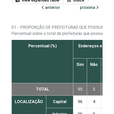
View expanded table
Índice
anterior
próxima
D1 - PROPORÇÃO DE PREFEITURAS QUE POSSUEM WE
Percentual sobre o total de prefeituras que possuem we
Percentual (%)
Endereços e tele
Sim
Não
Não 
N
resp
TOTAL
95
5
LOCALIZAÇÃO
Capital
96
4