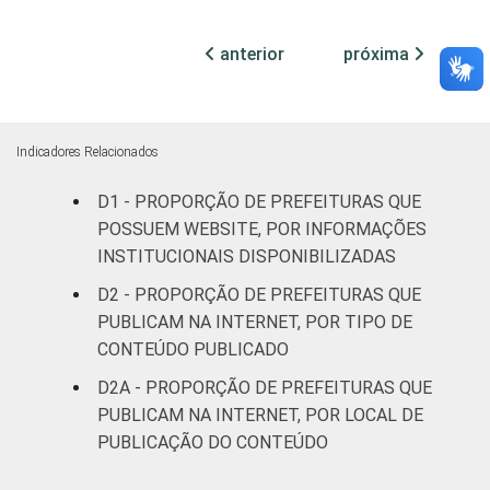
habitantes
anterior
próxima
Mais de
100 mil
até 500
99
1
mil
Indicadores Relacionados
habitantes
D1 - PROPORÇÃO DE PREFEITURAS QUE
POSSUEM WEBSITE, POR INFORMAÇÕES
Mais de
500 mil
94
6
INSTITUCIONAIS DISPONIBILIZADAS
habitantes
D2 - PROPORÇÃO DE PREFEITURAS QUE
PUBLICAM NA INTERNET, POR TIPO DE
¹Base: 4.890 prefeituras que declararam
CONTEÚDO PUBLICADO
possuir website. Respostas múltiplas e
D2A - PROPORÇÃO DE PREFEITURAS QUE
estimuladas. Dados coletados entre julho e
PUBLICAM NA INTERNET, POR LOCAL DE
outubro de 2015.
PUBLICAÇÃO DO CONTEÚDO