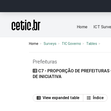
Ir para o conteúdo
Página inicial
Home
ICT Surv
Home
Surveys
TIC Governo
Tables
Prefeituras
C7 - PROPORÇÃO DE PREFEITURAS 
DE INICIATIVA
View expanded table
Índice