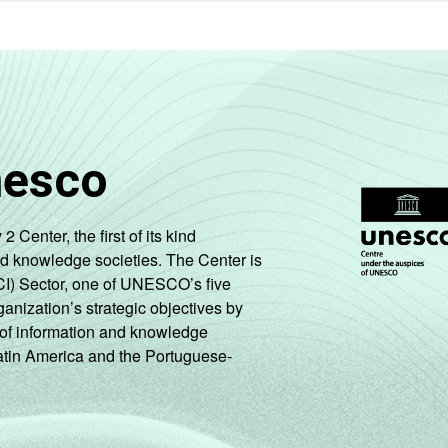
nesco
enter, the first of its kind
nd knowledge societies. The Center is
CI) Sector, one of UNESCO’s five
ganization’s strategic objectives by
ng of information and knowledge
Latin America and the Portuguese-