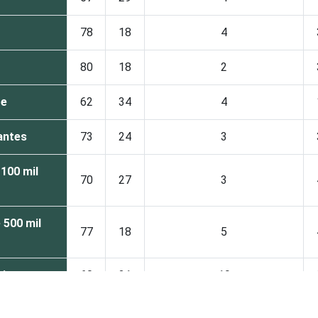
78
18
4
80
18
2
te
62
34
4
antes
73
24
3
 100 mil
70
27
3
 500 mil
77
18
5
bitantes
60
21
19
m ter acesso à Internet nos últimos 12 meses. Respostas múlti