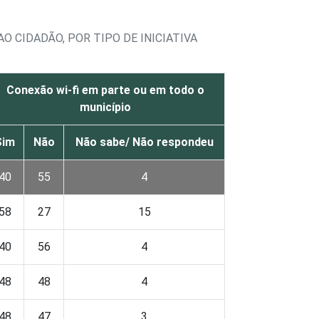
O CIDADÃO, POR TIPO DE INICIATIVA
Conexão wi-fi em parte ou em todo o
município
Sim
Não
Não sabe/ Não respondeu
40
55
4
58
27
15
40
56
4
48
48
4
48
47
3