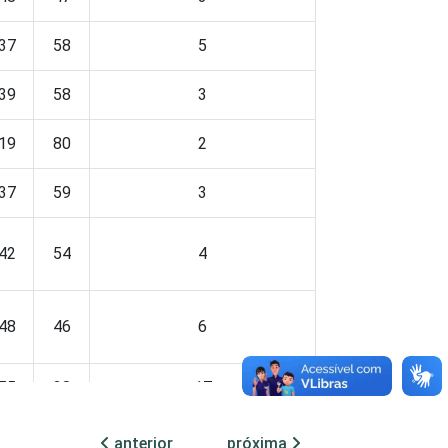
37
58
5
39
58
3
19
80
2
37
59
3
42
54
4
48
46
6
55
28
17
plas e estimuladas. Dados coletados entre
anterior
próxima