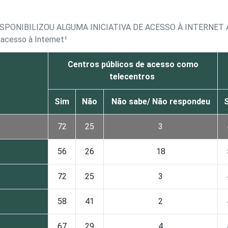
SPONIBILIZOU ALGUMA INICIATIVA DE ACESSO À INTERNET A
 acesso à Internet¹
Centros públicos de acesso como
telecentros
Sim
Não
Não sabe/ Não respondeu
72
25
3
56
26
18
72
25
3
58
41
2
67
29
4