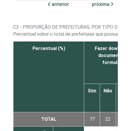
anterior
próxima
C3 - PROPORÇÃO DE PREFEITURAS, POR TIPO DE SER
Percentual sobre o total de prefeituras que possuem we
Percentual (%)
Fazer download
documentos o
formulários
Sim
Não
Não 
N
resp
TOTAL
77
22