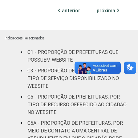
Mais de 10
mil até
anterior
próxima
78
21
100 mil
habitantes
Mais de
Indicadores Relacionados
100 mil
C1 - PROPORÇÃO DE PREFEITURAS QUE
até 500
91
9
mil
POSSUEM WEBSITE
habitantes
C3 - PROPORÇÃO DE PREFEITURAS, POR
TIPO DE SERVIÇO DISPONIBILIZADO NO
Mais de
WEBSITE
500 mil
94
6
C5 - PROPORÇÃO DE PREFEITURAS, POR
habitantes
TIPO DE RECURSO OFERECIDO AO CIDADÃO
NO WEBSITE
¹Base: 4.890 prefeituras que declararam
possuir website. Respostas múltiplas e
C5A - PROPORÇÃO DE PREFEITURAS, POR
estimuladas. Dados coletados entre julho e
MEIO DE CONTATO A UMA CENTRAL DE
outubro de 2015.