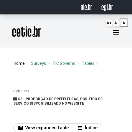
Ir para o conteúdo
A+
A-
A
Página inicial
Home
Surveys
TIC Governo
Tables
Prefeituras
C3 - PROPORÇÃO DE PREFEITURAS, POR TIPO DE
SERVIÇO DISPONIBILIZADO NO WEBSITE
View expanded table
Índice