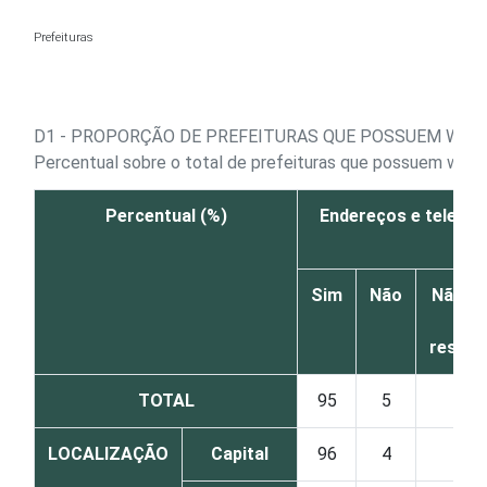
Ir para o conteúdo
Prefeituras
D1 - PROPORÇÃO DE PREFEITURAS QUE POSSUEM WEBS
Percentual sobre o total de prefeituras que possuem webs
Percentual (%)
Endereços e telefo
Sim
Não
Não sa
Nã
respo
TOTAL
95
5
1
LOCALIZAÇÃO
Capital
96
4
0