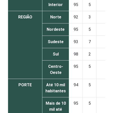
Interior
95
5
1
REGIÃO
Norte
92
3
5
Nordeste
95
5
0
Sudeste
93
7
1
Sul
98
2
0
Centro-
95
5
0
Oeste
PORTE
Até 10 mil
94
5
0
habitantes
Mais de 10
95
5
1
mil até