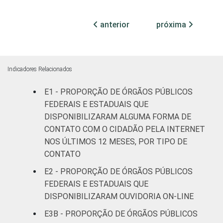
74
24
2
pessoas
ocupadas
anterior
próxima
¹Base: 1.641 órgãos públicos federais e
estaduais que declararam ter acesso à
Internet nos últimos 12 meses. Respostas
Indicadores Relacionados
múltiplas e estimuladas. Dados coletados
E1 - PROPORÇÃO DE ÓRGÃOS PÚBLICOS
entre julho e outubro de 2015.
FEDERAIS E ESTADUAIS QUE
DISPONIBILIZARAM ALGUMA FORMA DE
CONTATO COM O CIDADÃO PELA INTERNET
NOS ÚLTIMOS 12 MESES, POR TIPO DE
CONTATO
E2 - PROPORÇÃO DE ÓRGÃOS PÚBLICOS
FEDERAIS E ESTADUAIS QUE
DISPONIBILIZARAM OUVIDORIA ON-LINE
E3B - PROPORÇÃO DE ÓRGÃOS PÚBLICOS