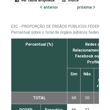
Ver tabla ampliada
Índice
anterior
próxima
E3C - PROPORÇÃO DE ÓRGÃOS PÚBLICOS FEDERAIS E 
Percentual sobre o total de órgãos públicos federais e 
Percentual (%)
Redes de
Relacionamento co
Facebook ou Yaho
Profile
Sim
Não
Nã
sabe/
respo
TOTAL
68
30
2
PODER
Executivo
66
32
2