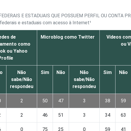
EDERAIS E ESTADUAIS QUE POSSUEM PERFIL OU CONTA PRÓ
 federais e estaduais com acesso à Internet¹
edes de
Microblog como Twitter
Vídeos co
namento como
ou V
ok ou Yahoo
Profile
o
Não
Sim
Não
Não
Sim
Não
sabe/Não
sabe/Não
respondeu
respondeu
0
2
50
47
3
38
59
2
2
46
51
3
34
63
6
0
75
25
0
59
41