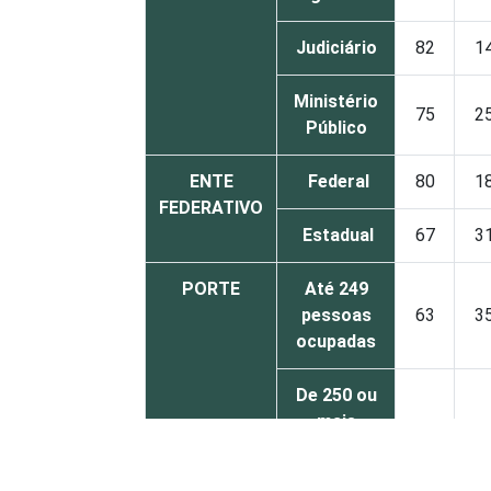
Judiciário
82
1
Ministério
75
2
Público
ENTE
Federal
80
1
FEDERATIVO
Estadual
67
3
PORTE
Até 249
pessoas
63
3
ocupadas
De 250 ou
mais
74
2
pessoas
ocupadas