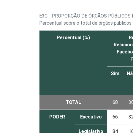
E3C - PROPORÇÃO DE ÓRGÃOS PÚBLICOS F
Percentual sobre o total de órgãos públicos
Percentual (%)
R
Relacio
Facebo
Sim
Nã
TOTAL
68
3
PODER
Executivo
66
3
Legislativo
84
1