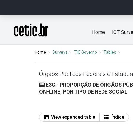
Ir para o conteúdo
Página inicial
Home
ICT Surv
Home
Surveys
TIC Governo
Tables
Órgãos Públicos Federais e Estadua
E3C - PROPORÇÃO DE ÓRGÃOS PÚBL
ON-LINE, POR TIPO DE REDE SOCIAL
View expanded table
Índice