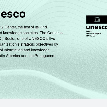
nesco
enter, the first of its kind
nd knowledge societies. The Center is
CI) Sector, one of UNESCO’s five
ganization’s strategic objectives by
ng of information and knowledge
Latin America and the Portuguese-