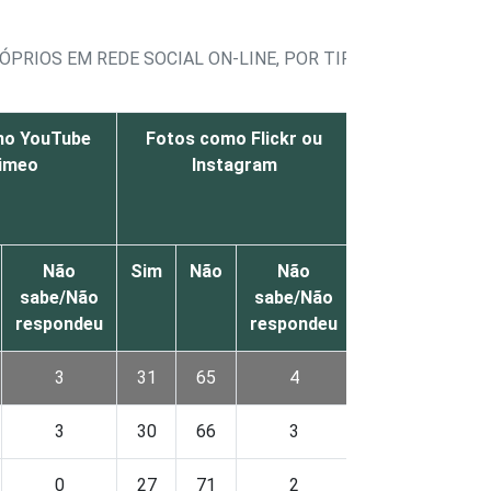
PRIOS EM REDE SOCIAL ON-LINE, POR TIPO DE REDE SOCI
mo YouTube
Fotos como Flickr ou
Blogs como W
imeo
Instagram
ou Blog
Não
Sim
Não
Não
Sim
Não
sabe/Não
sabe/Não
respondeu
respondeu
3
31
65
4
14
81
3
30
66
3
14
81
0
27
71
2
13
88