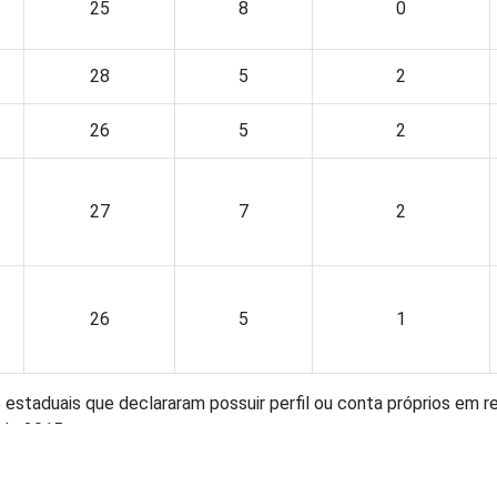
25
8
0
28
5
2
26
5
2
27
7
2
26
5
1
 estaduais que declararam possuir perfil ou conta próprios em r
o de 2015.