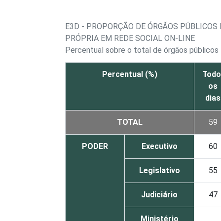
E3D - PROPORÇÃO DE ÓRGÃOS PÚBLICOS 
PRÓPRIA EM REDE SOCIAL ON-LINE
Percentual sobre o total de órgãos públicos 
Percentual (%)
Todo
os
dias
TOTAL
59
PODER
Executivo
60
Legislativo
55
Judiciário
47
Ministério