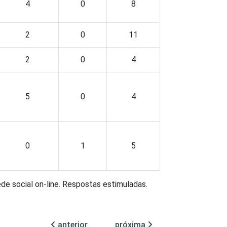
4
0
8
2
0
11
2
0
4
5
0
4
0
1
5
ede social on-line. Respostas estimuladas.
anterior
próxima