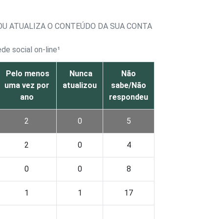
 OU ATUALIZA O CONTEÚDO DA SUA CONTA
de social on-line¹
Pelo menos
Nunca
Não
uma vez por
atualizou
sabe/Não
ano
respondeu
2
0
5
2
0
4
0
0
8
1
1
17