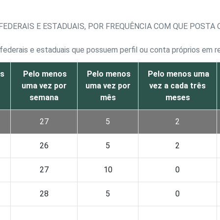
FEDERAIS E ESTADUAIS, POR FREQUÊNCIA COM QUE POSTA
federais e estaduais que possuem perfil ou conta próprios em re
s
Pelo menos
Pelo menos
Pelo menos uma
uma vez por
uma vez por
vez a cada três
semana
mês
meses
27
5
2
26
5
2
27
10
0
28
5
0