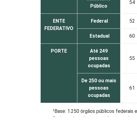
54
Público
ENTE
Federal
52
FEDERATIVO
Estadual
60
PORTE
Até 249
pessoas
55
ocupadas
De 250 ou mais
pessoas
61
ocupadas
¹Base: 1.250 órgãos públicos federais e
Dados coletados entre julho e outubr