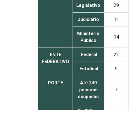
Legislativo
29
Judiciário
11
Ministério
14
Público
ENTE
Federal
22
FEDERATIVO
Estadual
9
PORTE
Até 249
pessoas
7
ocupadas
De 250 ou
mais
13
pessoas