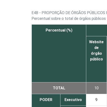
E4B - PROPORÇÃO DE ÓRGÃOS PÚBLICOS F
Percentual sobre o total de órgãos públicos
Percentual (%)
Website
de
órgão
público
TOTAL
10
PODER
Executivo
9