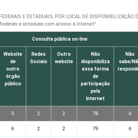
EDERAIS E ESTADUAIS, POR LOCAL DE DISPONIBILIZAÇÃO D
 federais e estaduais com acesso à Internet¹
Consulta pública on-line
Website
Redes
Outro
Não
Não
de
Sociais
website
disponibiliza
sabe/N
outro
essa forma
respond
órgão
de
público
participação
pela
Internet
5
2
2
78
6
6
2
2
79
6