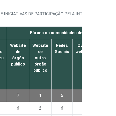
E INICIATIVAS DE PARTICIPAÇÃO PELA INTERNET
Fóruns ou comunidades de discussão pela I
Website
Website
Redes
Outro
Não
ão
de
de
Sociais
website
disponibi
eu
órgão
outro
essa fo
público
órgão
de
público
participa
pela
Interne
7
1
6
2
82
6
2
6
2
83