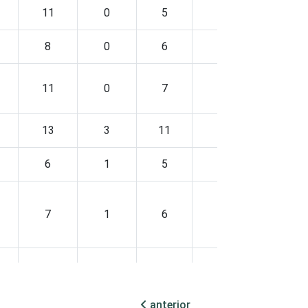
11
0
5
2
77
8
0
6
1
77
11
0
7
0
86
13
3
11
1
70
6
1
5
2
84
7
1
6
3
82
6
2
6
2
83
anterior