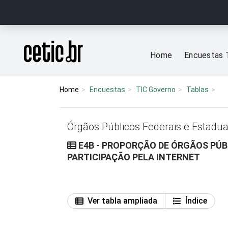
Ir para o conteúdo
Página inicial
Home
Encuestas 
Home
Encuestas
TIC Governo
Tablas
Órgãos Públicos Federais e Estadua
E4B - PROPORÇÃO DE ÓRGÃOS PÚBLI
PARTICIPAÇÃO PELA INTERNET
Ver tabla ampliada
Índice