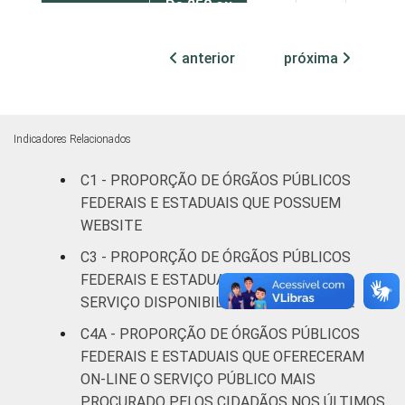
De 250 ou
mais
49
48
3
pessoas
anterior
próxima
ocupadas
¹Base: 1.641 órgãos públicos federais e
estaduais que declararam ter acesso à
Indicadores Relacionados
Internet nos últimos 12 meses. Respostas
C1 - PROPORÇÃO DE ÓRGÃOS PÚBLICOS
múltiplas e estimuladas. Dados coletados
FEDERAIS E ESTADUAIS QUE POSSUEM
entre julho e outubro de 2015.
WEBSITE
C3 - PROPORÇÃO DE ÓRGÃOS PÚBLICOS
FEDERAIS E ESTADUAIS, POR TIPO DE
SERVIÇO DISPONIBILIZADO NO WEBSITE
C4A - PROPORÇÃO DE ÓRGÃOS PÚBLICOS
FEDERAIS E ESTADUAIS QUE OFERECERAM
ON-LINE O SERVIÇO PÚBLICO MAIS
PROCURADO PELOS CIDADÃOS NOS ÚLTIMOS