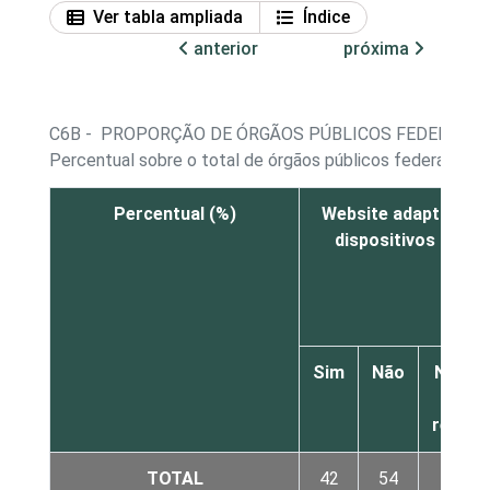
Ver tabla ampliada
Índice
anterior
próxima
C6B - PROPORÇÃO DE ÓRGÃOS PÚBLICOS FEDERAIS E
Percentual sobre o total de órgãos públicos federais e 
Percentual (%)
Website adaptado p
dispositivos móvei
Sim
Não
Não sa
Nã
respo
TOTAL
42
54
4