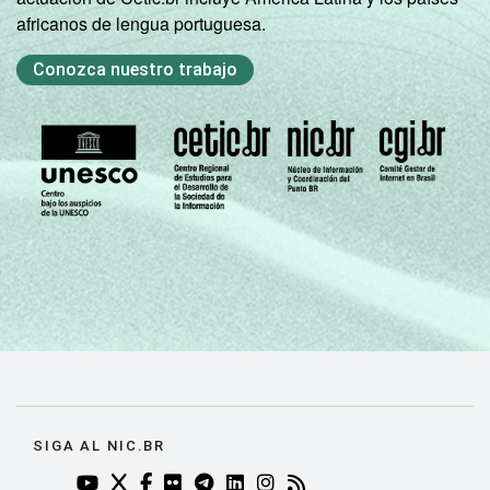
africanos de lengua portuguesa.
Conozca nuestro trabajo
SIGA AL NIC.BR
YOUTUBE DO NIC.BR (ABRE EM NOVA ABA)
TWITTER DO NIC.BR (ABRE EM NOVA ABA)
FACEBOOK DO NIC.BR (ABRE EM NOVA AB
FLICKR DO NIC.BR (ABRE EM NOVA AB
TELEGRAM DO NIC.BR (ABRE EM N
LINKEDIN DO NIC.BR (ABRE EM
INSTAGRAM DO NIC.BR (AB
RSS DO NIC.BR (ABRE 