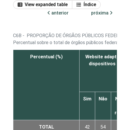
View expanded table
Índice
anterior
próxima
C6B - PROPORÇÃO DE ÓRGÃOS PÚBLICOS FEDERAIS E
Percentual sobre o total de órgãos públicos federais e 
Percentual (%)
Website adaptado p
dispositivos móvei
Sim
Não
Não sa
Nã
respo
TOTAL
42
54
4