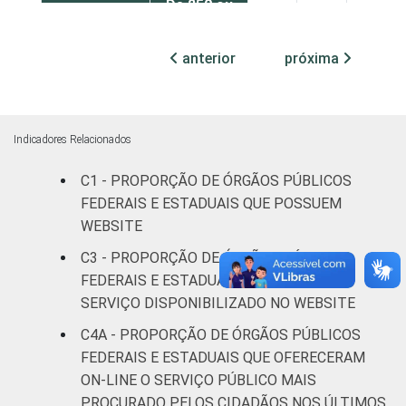
De 250 ou
mais
49
48
3
pessoas
anterior
próxima
ocupadas
¹Base: 1.641 órgãos públicos federais e
estaduais que declararam ter acesso à
Indicadores Relacionados
Internet nos últimos 12 meses. Respostas
C1 - PROPORÇÃO DE ÓRGÃOS PÚBLICOS
múltiplas e estimuladas. Dados coletados
FEDERAIS E ESTADUAIS QUE POSSUEM
entre julho e outubro de 2015.
WEBSITE
C3 - PROPORÇÃO DE ÓRGÃOS PÚBLICOS
FEDERAIS E ESTADUAIS, POR TIPO DE
SERVIÇO DISPONIBILIZADO NO WEBSITE
C4A - PROPORÇÃO DE ÓRGÃOS PÚBLICOS
FEDERAIS E ESTADUAIS QUE OFERECERAM
ON-LINE O SERVIÇO PÚBLICO MAIS
PROCURADO PELOS CIDADÃOS NOS ÚLTIMOS