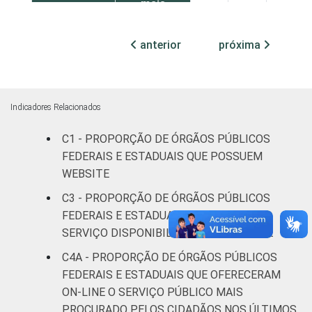
mais
63
37
0
pessoas
ocupadas
anterior
próxima
¹Base: 941 órgãos públicos federais e
estaduais que prestam parcialmente ou não
prestam o serviço público mais procurado
Indicadores Relacionados
pelo cidadão pela Internet. Respostas
C1 - PROPORÇÃO DE ÓRGÃOS PÚBLICOS
múltiplas e estimuladas. Dados coletados
FEDERAIS E ESTADUAIS QUE POSSUEM
entre julho e outubro de 2015.
WEBSITE
C3 - PROPORÇÃO DE ÓRGÃOS PÚBLICOS
FEDERAIS E ESTADUAIS, POR TIPO DE
SERVIÇO DISPONIBILIZADO NO WEBSITE
C4A - PROPORÇÃO DE ÓRGÃOS PÚBLICOS
FEDERAIS E ESTADUAIS QUE OFERECERAM
ON-LINE O SERVIÇO PÚBLICO MAIS
PROCURADO PELOS CIDADÃOS NOS ÚLTIMOS