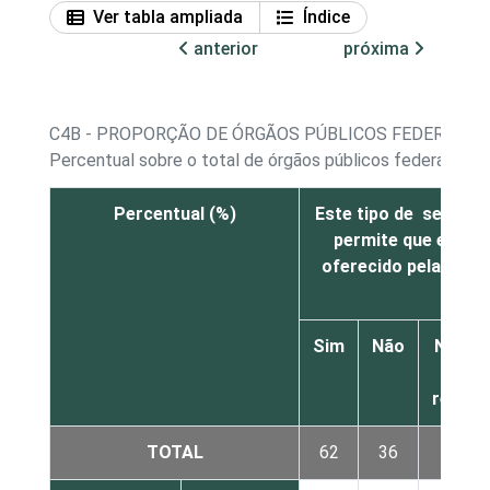
Ver tabla ampliada
Índice
anterior
próxima
C4B - PROPORÇÃO DE ÓRGÃOS PÚBLICOS FEDERAIS E
Percentual sobre o total de órgãos públicos federais e 
Percentual (%)
Este tipo de serviço
permite que ele se
oferecido pela Inter
Sim
Não
Não sa
Nã
respo
TOTAL
62
36
2