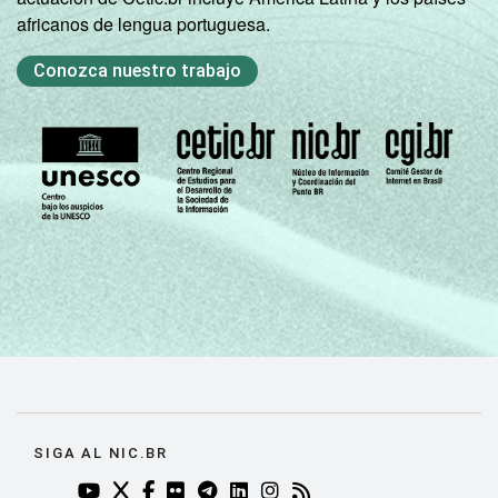
africanos de lengua portuguesa.
Conozca nuestro trabajo
SIGA AL NIC.BR
YOUTUBE DO NIC.BR (ABRE EM NOVA ABA)
TWITTER DO NIC.BR (ABRE EM NOVA ABA)
FACEBOOK DO NIC.BR (ABRE EM NOVA AB
FLICKR DO NIC.BR (ABRE EM NOVA AB
TELEGRAM DO NIC.BR (ABRE EM N
LINKEDIN DO NIC.BR (ABRE EM
INSTAGRAM DO NIC.BR (AB
RSS DO NIC.BR (ABRE 