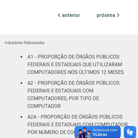
¹Base: 1.641 órgãos públicos federais e
anterior
próxima
estaduais que declararam ter acesso à
Internet nos últimos 12 meses. Respostas
múltiplas e estimuladas. Dados coletados
entre julho e outubro de 2015.
Indicadores Relacionados
A1 - PROPORÇÃO DE ÓRGÃOS PÚBLICOS
FEDERAIS E ESTADUAIS QUE UTILIZARAM
COMPUTADORES NOS ÚLTIMOS 12 MESES
A2 - PROPORÇÃO DE ÓRGÃOS PÚBLICOS
FEDERAIS E ESTADUAIS COM
COMPUTADORES, POR TIPO DE
COMPUTADOR
A2A - PROPORÇÃO DE ÓRGÃOS PÚBLICOS
FEDERAIS E ESTADUAIS COM COMPUTADOR,
POR NÚMERO DE COMPUTADORES