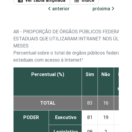
Ver tabla ampliada
Índice
anterior
próxima
A8 - PROPORÇÃO DE ÓRGÃOS PÚBLICOS FEDERAIS E
ESTADUAIS QUE UTILIZARAM INTRANET NOS ÚLTIMOS
MESES
Percentual sobre o total de órgãos públicos federais e
estaduais com acesso à Internet¹
Percentual (%)
Sim
Não
Não s
Nã
respo
TOTAL
83
16
0
PODER
Executivo
81
19
0
Legislativo
98
2
0